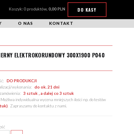
DO KASY
Koszyk: 0 produktów,
0,00 PLN
Y
O NAS
KONTAKT
CIERNY ELEKTROKORUNDOWY 300X1900 P040
ość:
DO PRODUKCJI
alizacji/wykonania:
do ok. 21 dni
. zamówienia:
3 sztuk , a dalej co 3 sztuk
żliwa indywidualna wycena mniejszych ilości np. do testów
tuk)
.
Zapraszamy do kontaktu z nami
.
lość