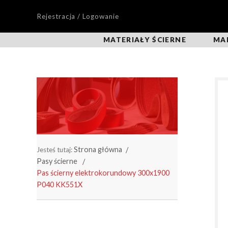
Rejestracja / Logowanie
MATERIAŁY ŚCIERNE
MA
Strona główna
Jesteś tutaj:
Pasy ścierne
Pas ścierny elektrokorundowy 300x1900
P040 KK551X