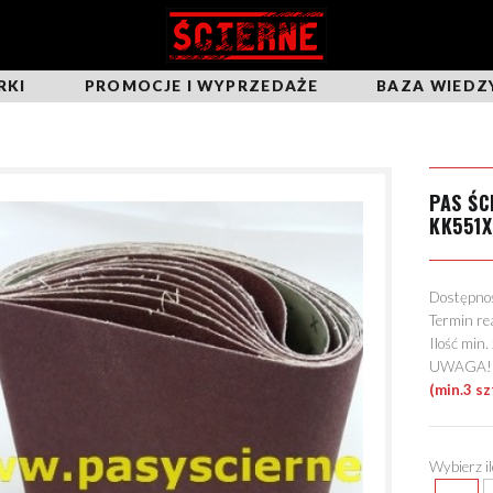
RKI
PROMOCJE I WYPRZEDAŻE
BAZA WIEDZ
PAS Ś
KK551X
Dostępn
Termin re
Ilość min
UWAGA! Mo
(min.3 sz
Wybierz i