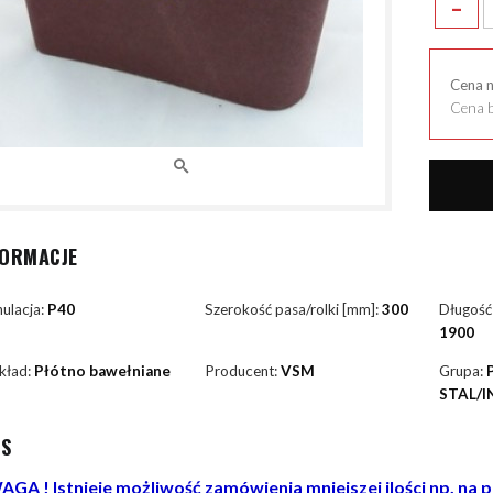
-
Cena 
Cena b
FORMACJE
ulacja:
P40
Szerokość pasa/rolki [mm]:
300
Długość
1900
kład:
Płótno bawełniane
Producent:
VSM
Grupa:
STAL/I
IS
GA ! Istnieje możliwość zamówienia mniejszej ilości np. na 