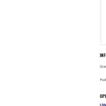
IN
Gran
Pod
OP
UWA