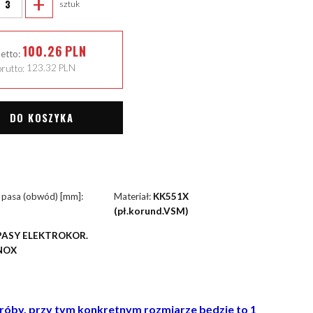
+
sztuk
100.26
PLN
netto:
rutto:
123.32
PLN
DO KOSZYKA
 pasa (obwód) [mm]:
Materiał:
KK551X
(pł.korund.VSM)
PASY ELEKTROKOR.
NOX
próby, przy tym konkretnym rozmiarze będzie to 1