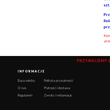
szt
Prz
ilo
prz
Koru
prze
PRZYJMUJEMY 
INFORMACJE
Baza wiedzy
Polityka prywatności
O nas
Płatność i dostawa
Regulamin
Zwroty i reklamacje