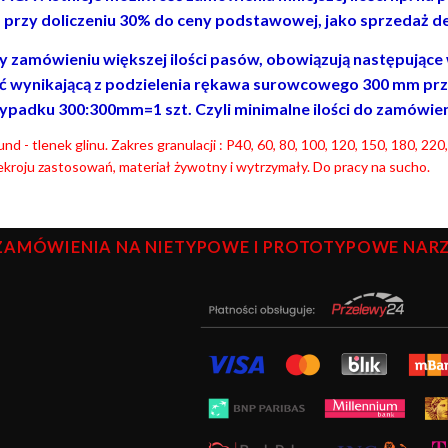
. przy doliczeniu 30% do ceny podstawowej, jako sprzedaż de
y zamówieniu większej ilości pasów, obowiązują następujące wa
ść wynikającą z podzielenia rękawa surowcowego 300 mm prz
ypadku 300:300
mm=1 szt. Czyli minimalne ilości do zamówienia 
nd - tlenek glinu. Zakres granulacji : P40, 60, 80, 100, 120, 150, 180, 
kroju zastosowań, materiał żywotny i wytrzymały. Do pracy na sucho.
ZAMÓWIENIA NA NIETYPOWE I PROTOTYPOWE NARZĘ