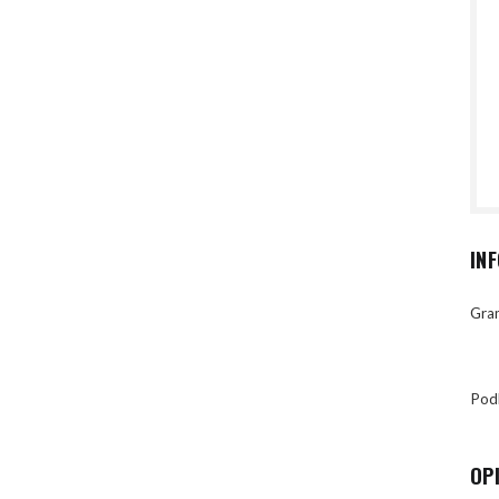
IN
Gran
Pod
OP