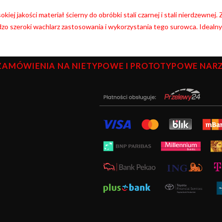
kiej jakości materiał ścierny do obróbki stali czarnej i stali nierdzewnej
zo szeroki wachlarz zastosowania i wykorzystania tego surowca. Idealn
ZAMÓWIENIA NA NIETYPOWE I PROTOTYPOWE NARZĘ