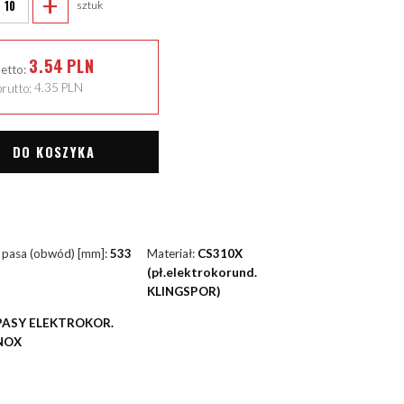
+
sztuk
3.54
PLN
netto:
rutto:
4.35
PLN
DO KOSZYKA
 pasa (obwód) [mm]:
533
Materiał:
CS310X
(pł.elektrokorund.
KLINGSPOR)
PASY ELEKTROKOR.
NOX