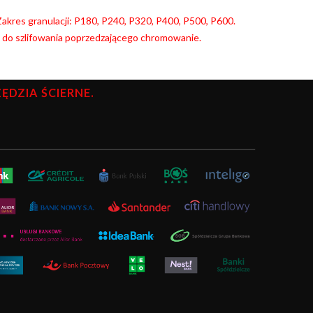
. Zakres granulacji: P180, P240, P320, P400, P500, P600.
y do szlifowania poprzedzającego chromowanie.
DZIA ŚCIERNE.