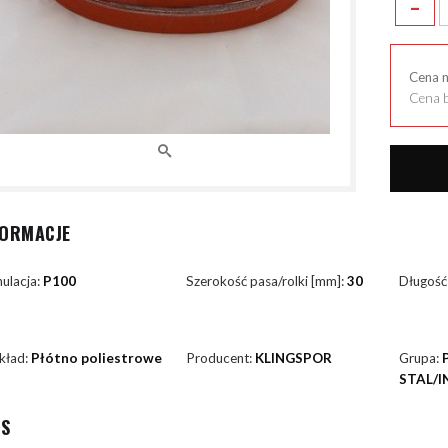
-
Cena 
Cena b
FORMACJE
ulacja:
P100
Szerokość pasa/rolki [mm]:
30
Długość
kład:
Płótno poliestrowe
Producent:
KLINGSPOR
Grupa:
STAL/I
IS