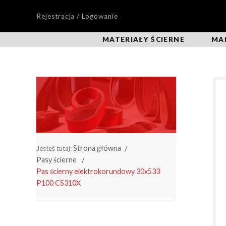
Rejestracja / Logowanie
MATERIAŁY ŚCIERNE
MA
Strona główna
Jesteś tutaj:
Pasy ścierne
Pas ścierny elektrokorundowy 30x533
P100 CS310X