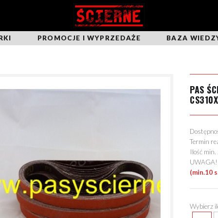
RKI
PROMOCJE I WYPRZEDAŻE
BAZA WIEDZ
PAS Ś
CS310
Dostępn
Termin re
Ilość min
UWAGA! Mo
(min.10 
Wybierz i