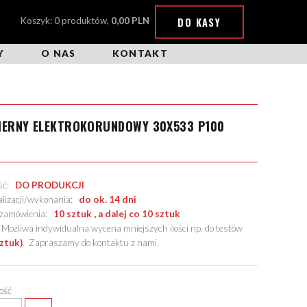
DO KASY
Koszyk: 0 produktów,
0,00 PLN
Y
O NAS
KONTAKT
CIERNY ELEKTROKORUNDOWY 30X533 P100
X
ość:
DO PRODUKCJI
alizacji/wykonania:
do ok. 14 dni
. zamówienia:
10 sztuk , a dalej co 10 sztuk
żliwa indywidualna wycena mniejszych ilości np. do testów
sztuk)
.
Zapraszamy do kontaktu z nami
.
lość