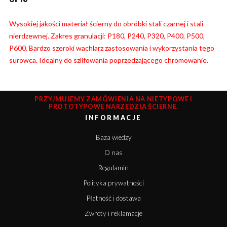
Wysokiej jakości materiał ścierny do obróbki stali czarnej i stali
nierdzewnej. Zakres granulacji: P180, P240, P320, P400, P500,
P600. Bardzo szeroki wachlarz zastosowania i wykorzystania tego
surowca. Idealny do szlifowania poprzedzającego chromowanie.
PRZYJMUJEMY ZAMÓWIENIA NA NIETYPOWE I
PROTOTYPOWE NARZĘDZIA ŚCIERNE.
INFORMACJE
Baza wiedzy
O nas
Regulamin
Polityka prywatności
Płatność i dostawa
Zwroty i reklamacje