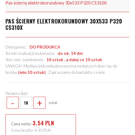
Pas ścierny elektrokorundowy 30x533 P320 CS310X
PAS ŚCIERNY ELEKTROKORUNDOWY 30X533 P320
CS310X
Dostępność:
DO PRODUKCJI
Termin realizacji/wykonania:
do ok. 14 dni
Ilość min. zamówienia:
10 sztuk , a dalej co 10 sztuk
UWAGA! Możliwa indywidualna wycena mniejszych ilości np. do
testów
(min.10 sztuk)
.
Zapraszamy do kontaktu z nami
.
Wybierz ilość
-
+
sztuk
3.54
PLN
Cena netto:
Cena brutto:
4.35
PLN