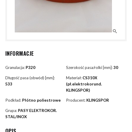
INFORMACJE
Granulacja:
P320
Szerokość pasa/rolki [mm]:
30
Długość pasa (obwód) [mm]:
Materiał:
CS310X
533
(pł.elektrokorund.
KLINGSPOR)
Podkład:
Płótno poliestrowe
Producent:
KLINGSPOR
Grupa:
PASY ELEKTROKOR.
STAL/INOX
OPIS