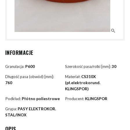
INFORMACJE
Granulacja:
P600
Szerokość pasa/rolki [mm]:
30
Długość pasa (obwód) [mm]:
Materiał:
CS310X
760
(pł.elektrokorund.
KLINGSPOR)
Podkład:
Płótno poliestrowe
Producent:
KLINGSPOR
Grupa:
PASY ELEKTROKOR.
STAL/INOX
OPIS