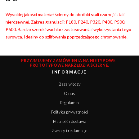
Wysokiej jakości materiał ścierny do obróbki stali czarnej i stali
nierdzewnej. Zakres granulacji: P180, P240, P320, P400, P500,
P600. Bardzo szeroki wachlarz zastosowania i wykorzystania tego
surowca. Idealny do szlifowania poprzedzającego chromowanie.
PRZYJMUJEMY ZAMÓWIENIA NA NIETYPOWE I
PROTOTYPOWE NARZĘDZIA ŚCIERNE.
INFORMACJE
Baza wiedzy
O nas
Regulamin
Polityka prywatności
Płatność i dostawa
Zwroty i reklamacje