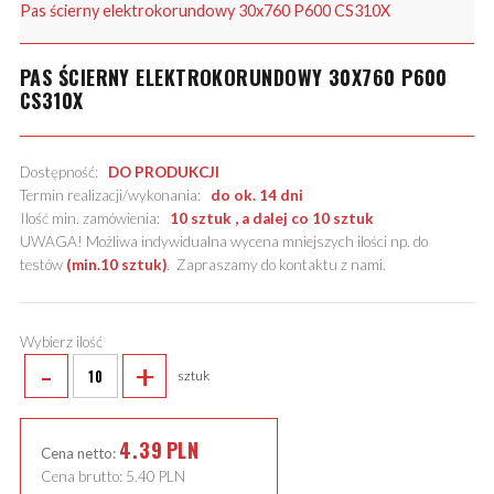
Pas ścierny elektrokorundowy 30x760 P600 CS310X
PAS ŚCIERNY ELEKTROKORUNDOWY 30X760 P600
CS310X
Dostępność:
DO PRODUKCJI
Termin realizacji/wykonania:
do ok. 14 dni
Ilość min. zamówienia:
10 sztuk , a dalej co 10 sztuk
UWAGA! Możliwa indywidualna wycena mniejszych ilości np. do
testów
(min.10 sztuk)
.
Zapraszamy do kontaktu z nami
.
Wybierz ilość
-
+
sztuk
4.39
PLN
Cena netto:
Cena brutto:
5.40
PLN