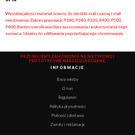
Wysokiej jakości materiał ścierny do obróbki stali czarnej i stali
nierdzewnej. Zakres granulacji: P180, P240, P320, P400, P500,
P600. Bardzo szeroki wachlarz zastosowania i wykorzystania tego
surowca. Idealny do szlifowania poprzedzającego chromowanie.
PRZYJMUJEMY ZAMÓWIENIA NA NIETYPOWE I
PROTOTYPOWE NARZĘDZIA ŚCIERNE.
INFORMACJE
Baza wiedzy
O nas
Regulamin
Polityka prywatności
Płatność i dostawa
Zwroty i reklamacje