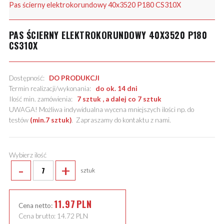
Pas ścierny elektrokorundowy 40x3520 P180 CS310X
PAS ŚCIERNY ELEKTROKORUNDOWY 40X3520 P180
CS310X
Dostępność:
DO PRODUKCJI
Termin realizacji/wykonania:
do ok. 14 dni
Ilość min. zamówienia:
7 sztuk , a dalej co 7 sztuk
UWAGA! Możliwa indywidualna wycena mniejszych ilości np. do
testów
(min.7 sztuk)
.
Zapraszamy do kontaktu z nami
.
Wybierz ilość
-
+
sztuk
11.97
PLN
Cena netto:
Cena brutto:
14.72
PLN