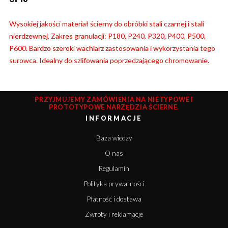
Wysokiej jakości materiał ścierny do obróbki stali czarnej i stali
nierdzewnej. Zakres granulacji: P180, P240, P320, P400, P500,
P600. Bardzo szeroki wachlarz zastosowania i wykorzystania tego
surowca. Idealny do szlifowania poprzedzającego chromowanie.
PRZYJMUJEMY ZAMÓWIENIA NA NIETYPOWE I
PROTOTYPOWE NARZĘDZIA ŚCIERNE.
INFORMACJE
Baza wiedzy
O nas
Regulamin
Polityka prywatności
Płatność i dostawa
Zwroty i reklamacje