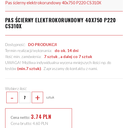
Pas ścierny elektrokorundowy 40x750 P220 CS310X
PAS ŚCIERNY ELEKTROKORUNDOWY 40X750 P220
CS310X
Dostępność:
DO PRODUKCJI
Termin realizacji/wykonania:
do ok. 14 dni
Ilość min. zamówienia:
7 sztuk , a dalej co 7 sztuk
UWAGA! Możliwa indywidualna wycena mniejszych ilości np. do
testów
(min.7 sztuk)
.
Zapraszamy do kontaktu z nami
.
Wybierz ilość
-
+
sztuk
3.74
PLN
Cena netto:
Cena brutto:
4.60
PLN