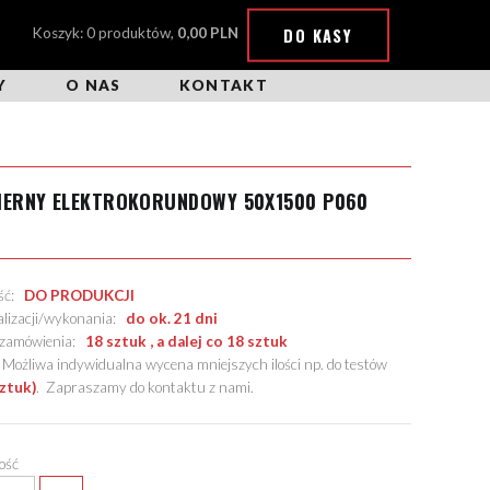
DO KASY
Koszyk: 0 produktów,
0,00 PLN
Y
O NAS
KONTAKT
CIERNY ELEKTROKORUNDOWY 50X1500 P060
ość:
DO PRODUKCJI
alizacji/wykonania:
do ok. 21 dni
. zamówienia:
18 sztuk , a dalej co 18 sztuk
żliwa indywidualna wycena mniejszych ilości np. do testów
sztuk)
.
Zapraszamy do kontaktu z nami
.
lość