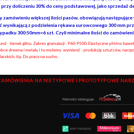
. przy doliczeniu 30% do ceny podstawowej, jako sprzedaż de
y zamówieniu większej ilości pasów, obowiązują następujące wa
ść wynikającą z podzielenia rękawa surowcowego 300 mm prz
ypadku 300:50mm=6 szt. Czyli minimalne ilości do zamówienia to
nd - tlenek glinu. Zakres granulacji : P60-P500. Elastyczne płótno baw
bce drewna i metalu i tu możemy wymienić : produkcję sztućców, narzęd
arskich, itp. Do pracy na sucho.
ZAMÓWIENIA NA NIETYPOWE I PROTOTYPOWE NARZĘ