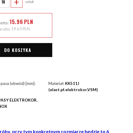
+
sztuk
15.96
PLN
netto:
rutto:
19.63
PLN
DO KOSZYKA
 pasa (obwód) [mm]:
Materiał:
KK511J
(elast.pł.elektrokor.VSM)
PASY ELEKTROKOR.
NOX
próby, przy tym konkretnym rozmiarze będzie to 6