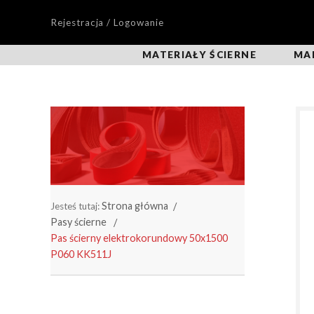
Rejestracja / Logowanie
MATERIAŁY ŚCIERNE
MA
Strona główna
Jesteś tutaj:
Pasy ścierne
Pas ścierny elektrokorundowy 50x1500
P060 KK511J