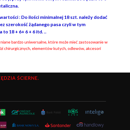
taliczna.
rtości : Do ilości minimalnej 18 szt. należy dodać
ez szerokość żądanego pasa czyli w tym
 18 + 6+ 6 + 6 itd. ..
ełniane bardzo uniwersalne, które może mieć zastosowanie w
zi chirurgicznych, elementów kutych, odlewów, akcesori
DZIA ŚCIERNE.