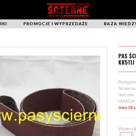
RKI
PROMOCJE I WYPRZEDAŻE
BAZA WIEDZ
PAS Ś
KK511J
Dostępn
Termin re
Ilość min
UWAGA! Mo
(min.18 
Wybierz i