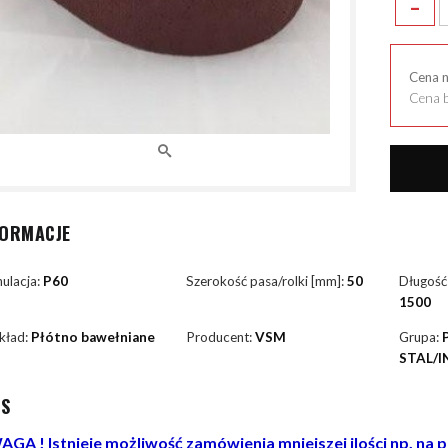
-
Cena 
Cena b
FORMACJE
ulacja:
P60
Szerokość pasa/rolki [mm]:
50
Długość
1500
kład:
Płótno bawełniane
Producent:
VSM
Grupa:
STAL/I
IS
GA ! Istnieje możliwość zamówienia mniejszej ilości np. na 