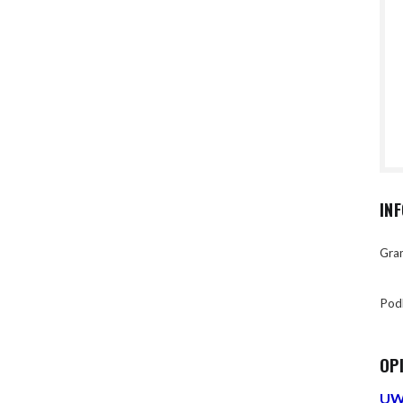
IN
Gran
Pod
OP
UWA