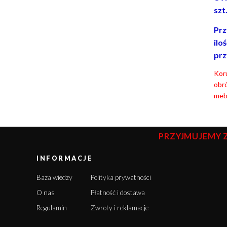
szt
Prz
ilo
prz
Koru
obró
mebl
PRZYJMUJEMY 
INFORMACJE
Baza wiedzy
Polityka prywatności
O nas
Płatność i dostawa
Regulamin
Zwroty i reklamacje