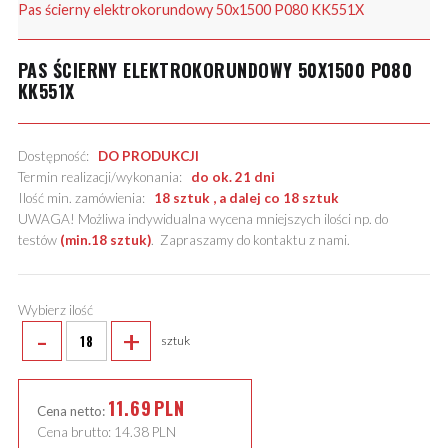
Pas ścierny elektrokorundowy 50x1500 P080 KK551X
PAS ŚCIERNY ELEKTROKORUNDOWY 50X1500 P080
KK551X
Dostępność:
DO PRODUKCJI
Termin realizacji/wykonania:
do ok. 21 dni
Ilość min. zamówienia:
18 sztuk , a dalej co 18 sztuk
UWAGA! Możliwa indywidualna wycena mniejszych ilości np. do
testów
(min.18 sztuk)
.
Zapraszamy do kontaktu z nami
.
Wybierz ilość
-
+
sztuk
11.69
PLN
Cena netto:
Cena brutto:
14.38
PLN