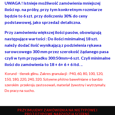
UWAGA ! Istnieje możliwość zamówienia mniejszej
ilości np. na próby, przy tym konkretnym rozmiarze
będzie to 6 szt. przy doliczeniu 30% do ceny
podstawowej, jako sprzedaż detaliczna.
Przy zamówieniu większej ilości pasów, obowiązują
następujące wartości : Do ilości minimalnej 18 szt.
należy dodać ilość wynikającą z podzielenia rękawa
surowcowego 300 mm przez szerokość żądanego pasa
czyli w tym przypadku 300:50mm=6 szt. Czyli minimalne
ilości do zamówienia to 18 + 6+ 6 + 6 itd. ..
Korund - tlenek glinu. Zakres granulacji : P40, 60, 80, 100, 120,
150, 180, 220, 240, 320. Sztywne płótno bawełniane o bardzo
szerokim przekroju zastosowań, materiał żywotny i wytrzymały.
Do pracy na sucho.
PRZYJMUJEMY ZAMÓWIENIA NA NIETYPOWE I
PROTOTYPOWE NARZĘDZIA ŚCIERNE.