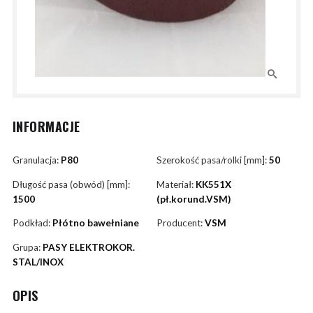
INFORMACJE
Granulacja:
P80
Szerokość pasa/rolki [mm]:
50
Długość pasa (obwód) [mm]:
Materiał:
KK551X
1500
(pł.korund.VSM)
Podkład:
Płótno bawełniane
Producent:
VSM
Grupa:
PASY ELEKTROKOR.
STAL/INOX
OPIS