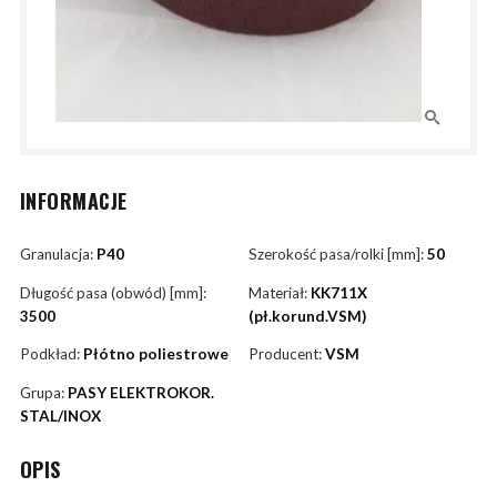
INFORMACJE
Granulacja:
P40
Szerokość pasa/rolki [mm]:
50
Długość pasa (obwód) [mm]:
Materiał:
KK711X
3500
(pł.korund.VSM)
Podkład:
Płótno poliestrowe
Producent:
VSM
Grupa:
PASY ELEKTROKOR.
STAL/INOX
OPIS