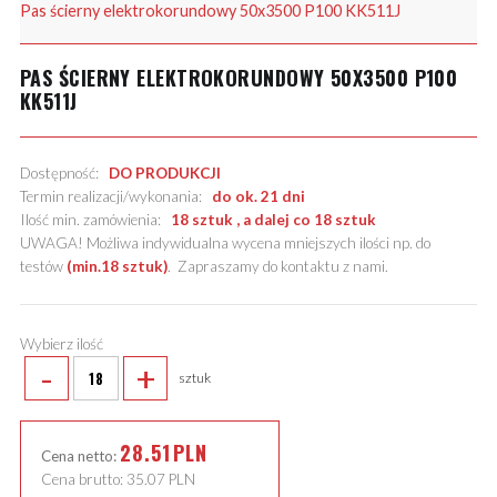
Pas ścierny elektrokorundowy 50x3500 P100 KK511J
PAS ŚCIERNY ELEKTROKORUNDOWY 50X3500 P100
KK511J
Dostępność:
DO PRODUKCJI
Termin realizacji/wykonania:
do ok. 21 dni
Ilość min. zamówienia:
18 sztuk , a dalej co 18 sztuk
UWAGA! Możliwa indywidualna wycena mniejszych ilości np. do
testów
(min.18 sztuk)
.
Zapraszamy do kontaktu z nami
.
Wybierz ilość
-
+
sztuk
28.51
PLN
Cena netto:
Cena brutto:
35.07
PLN