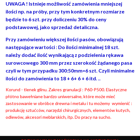
UWAGA ! Istnieje możliwość zamówienia mniejszej
ilości np. na próby, przy tym konkretnym rozmiarze
będzie to 6 szt. przy doliczeniu 30% do ceny
podstawowej, jako sprzedaż detaliczna.
Przy zamówieniu większej ilości pasów, obowiązują
następujące wartości : Do ilości minimalnej 18 szt.
należy dodać ilość wynikającą z podzielenia rękawa
surowcowego 300 mm przez szerokość żądanego pasa
czyli w tym przypadku 300:50mm=6 szt. Czyli minimalne
ilości do zamówienia to 18 + 6+ 6 + 6 itd. ..
Korund - tlenek glinu. Zakres granulacji : P60-P500. Elastyczne
płótno bawełniane bardzo uniwersalne, które może mieć
zastosowanie w obróbce drewna i metalu i tu możemy wymienić :
produkcję sztućców, narzędzi chirurgicznych, elementów kutych,
odlewów, akcesori meblarskich, itp. Do pracy na sucho.