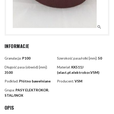
INFORMACJE
Granulacja:
P100
Szerokość pasa/rolki [mm]:
50
Długość pasa (obwód) [mm]:
Materiał:
KK511J
3500
(elast.pł.elektrokor.VSM)
Podkład:
Płótno bawełniane
Producent:
VSM
Grupa:
PASY ELEKTROKOR.
STAL/INOX
OPIS