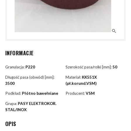
INFORMACJE
Granulacja:
P220
Szerokość pasa/rolki [mm]:
50
Długość pasa (obwód) [mm]:
Materiał:
KK551X
3500
(pł.korund.VSM)
Podkład:
Płótno bawełniane
Producent:
VSM
Grupa:
PASY ELEKTROKOR.
STAL/INOX
OPIS