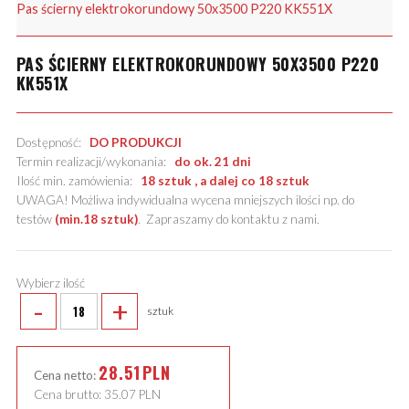
Pas ścierny elektrokorundowy 50x3500 P220 KK551X
PAS ŚCIERNY ELEKTROKORUNDOWY 50X3500 P220
KK551X
Dostępność:
DO PRODUKCJI
Termin realizacji/wykonania:
do ok. 21 dni
Ilość min. zamówienia:
18 sztuk , a dalej co 18 sztuk
UWAGA! Możliwa indywidualna wycena mniejszych ilości np. do
testów
(min.18 sztuk)
.
Zapraszamy do kontaktu z nami
.
Wybierz ilość
-
+
sztuk
28.51
PLN
Cena netto:
Cena brutto:
35.07
PLN