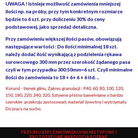
UWAGA ! Istnieje możliwość zamówienia mniejszej
ilości np. na próby, przy tym konkretnym rozmiarze
będzie to 6 szt. przy doliczeniu 30% do ceny
podstawowej, jako sprzedaż detaliczna.
Przy zamówieniu większej ilości pasów, obowiązują
następujące wartości : Do ilości minimalnej 18 szt.
należy dodać ilość wynikającą z podzielenia rękawa
surowcowego 300 mm przez szerokość żądanego pasa
czyli w tym przypadku 300:50mm=6 szt. Czyli minimalne
ilości do zamówienia to 18 + 6+ 6 + 6 itd. ..
Korund - tlenek glinu. Zakres granulacji : P40, 60, 80, 100, 120,
150, 180, 220, 240, 320. Sztywne płótno bawełniane o bardzo
szerokim przekroju zastosowań, materiał żywotny i wytrzymały.
Do pracy na sucho.
PRZYJMUJEMY ZAMÓWIENIA NA NIETYPOWE I
PROTOTYPOWE NARZĘDZIA ŚCIERNE.