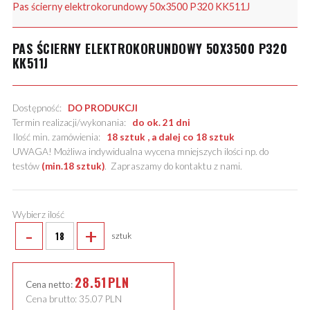
Pas ścierny elektrokorundowy 50x3500 P320 KK511J
PAS ŚCIERNY ELEKTROKORUNDOWY 50X3500 P320
KK511J
Dostępność:
DO PRODUKCJI
Termin realizacji/wykonania:
do ok. 21 dni
Ilość min. zamówienia:
18 sztuk , a dalej co 18 sztuk
UWAGA! Możliwa indywidualna wycena mniejszych ilości np. do
testów
(min.18 sztuk)
.
Zapraszamy do kontaktu z nami
.
Wybierz ilość
-
+
sztuk
28.51
PLN
Cena netto:
Cena brutto:
35.07
PLN