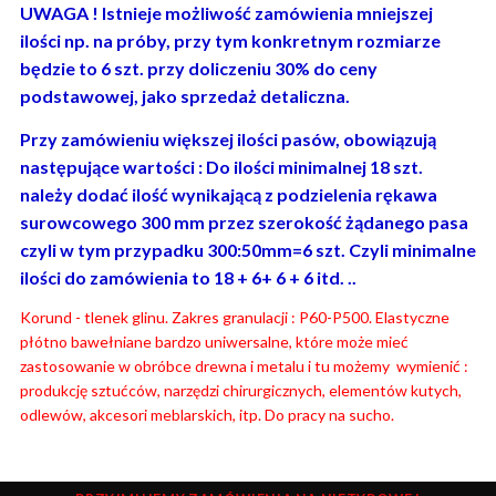
UWAGA ! Istnieje możliwość zamówienia mniejszej
ilości np. na próby, przy tym konkretnym rozmiarze
będzie to 6 szt. przy doliczeniu 30% do ceny
podstawowej, jako sprzedaż detaliczna.
Przy zamówieniu większej ilości pasów, obowiązują
następujące wartości : Do ilości minimalnej 18 szt.
należy dodać ilość wynikającą z podzielenia rękawa
surowcowego 300 mm przez szerokość żądanego pasa
czyli w tym przypadku 300:50mm=6 szt. Czyli minimalne
ilości do zamówienia to 18 + 6+ 6 + 6 itd. ..
Korund - tlenek glinu. Zakres granulacji : P60-P500. Elastyczne
płótno bawełniane bardzo uniwersalne, które może mieć
zastosowanie w obróbce drewna i metalu i tu możemy wymienić :
produkcję sztućców, narzędzi chirurgicznych, elementów kutych,
odlewów, akcesori meblarskich, itp. Do pracy na sucho.