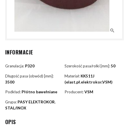
INFORMACJE
Granulacja:
P320
Szerokość pasa/rolki [mm]:
50
Długość pasa (obwód) [mm]:
Materiał:
KK511J
3500
(elast.pł.elektrokor.VSM)
Podkład:
Płótno bawełniane
Producent:
VSM
Grupa:
PASY ELEKTROKOR.
STAL/INOX
OPIS