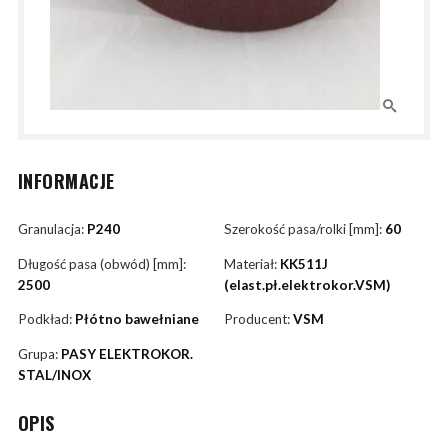
INFORMACJE
Granulacja:
P240
Szerokość pasa/rolki [mm]:
60
Długość pasa (obwód) [mm]:
Materiał:
KK511J
2500
(elast.pł.elektrokor.VSM)
Podkład:
Płótno bawełniane
Producent:
VSM
Grupa:
PASY ELEKTROKOR.
STAL/INOX
OPIS