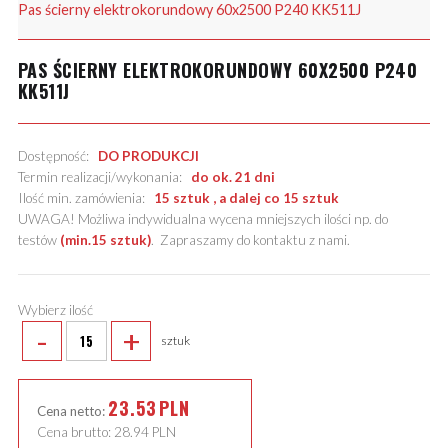
Pas ścierny elektrokorundowy 60x2500 P240 KK511J
PAS ŚCIERNY ELEKTROKORUNDOWY 60X2500 P240
KK511J
Dostępność:
DO PRODUKCJI
Termin realizacji/wykonania:
do ok. 21 dni
Ilość min. zamówienia:
15 sztuk , a dalej co 15 sztuk
UWAGA! Możliwa indywidualna wycena mniejszych ilości np. do
testów
(min.15 sztuk)
.
Zapraszamy do kontaktu z nami
.
Wybierz ilość
-
+
sztuk
23.53
PLN
Cena netto:
Cena brutto:
28.94
PLN