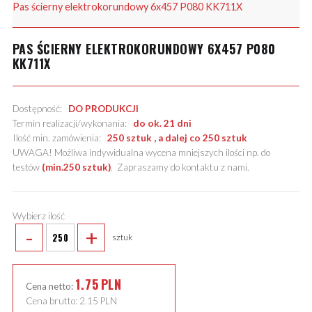
Pas ścierny elektrokorundowy 6x457 P080 KK711X
PAS ŚCIERNY ELEKTROKORUNDOWY 6X457 P080
KK711X
Dostępność:
DO PRODUKCJI
Termin realizacji/wykonania:
do ok. 21 dni
Ilość min. zamówienia:
250 sztuk , a dalej co 250 sztuk
UWAGA! Możliwa indywidualna wycena mniejszych ilości np. do
testów
(min.250 sztuk)
.
Zapraszamy do kontaktu z nami
.
Wybierz ilość
-
+
sztuk
1.75
PLN
Cena netto:
Cena brutto:
2.15
PLN