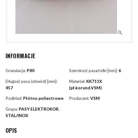
INFORMACJE
Granulacja:
P80
Szerokość pasa/rolki [mm]:
6
Długość pasa (obwód) [mm]:
Materiał:
KK711X
457
(pł.korund.VSM)
Podkład:
Płótno poliestrowe
Producent:
VSM
Grupa:
PASY ELEKTROKOR.
STAL/INOX
OPIS