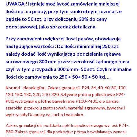
UWAGA ! Istnieje możliwość zamówienia mniejszej
ilości np. na próby, przy tym konkretnym rozmiarze
będzie to 50 szt. przy doliczeniu 30% do ceny
podstawowej, jako sprzedaż detaliczna.
Przy zamówieniu większej ilości pasów, obowiązują
następujące wartości : Do ilości minimalnej 250 szt.
należy dodać ilość wynikającą z podzielenia rękawa
surowcowego 300 mm przez szerokość żądanego pasa
czyli w tym przypadku 300:6mm=50 szt. Czyli minimalne
ilości do zamówienia to 250 + 50+ 50 + 50 itd. ...
Korund - tlenek glinu. Zakres granulacji :P24, 36, 40, 60, 80, 100,
120, 150, 180, 220, 240, 320. Sztywne płótno poliestrowe P24-
P80, wytrzymałe płótno bawełniane P100-P400, o o bardzo
szerokim przekroju zastosowań, materiał agresywny, żywotny i
wytrzymały.Do pracy na sucho i na mokro.
Zakres granulacji dla podkładu z płótna poliestrowego wynosi: P24-
P80. Zakres granulacji dla podkładu z płótna bawełnianego wynosi: