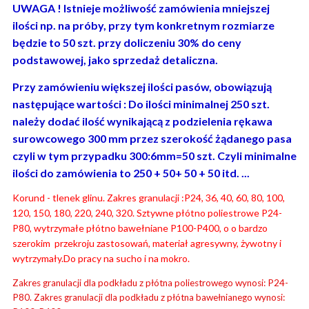
UWAGA ! Istnieje możliwość zamówienia mniejszej
ilości np. na próby, przy tym konkretnym rozmiarze
będzie to 50 szt. przy doliczeniu 30% do ceny
podstawowej, jako sprzedaż detaliczna.
Przy zamówieniu większej ilości pasów, obowiązują
następujące wartości : Do ilości minimalnej 250 szt.
należy dodać ilość wynikającą z podzielenia rękawa
surowcowego 300 mm przez szerokość żądanego pasa
czyli w tym przypadku 300:6mm=50 szt. Czyli minimalne
ilości do zamówienia to 250 + 50+ 50 + 50 itd. ...
Korund - tlenek glinu. Zakres granulacji :P24, 36, 40, 60, 80, 100,
120, 150, 180, 220, 240, 320. Sztywne płótno poliestrowe P24-
P80, wytrzymałe płótno bawełniane P100-P400, o o bardzo
szerokim przekroju zastosowań, materiał agresywny, żywotny i
wytrzymały.Do pracy na sucho i na mokro.
Zakres granulacji dla podkładu z płótna poliestrowego wynosi: P24-
P80. Zakres granulacji dla podkładu z płótna bawełnianego wynosi: