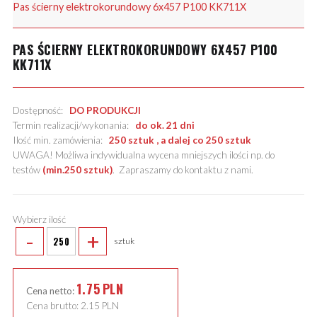
Pas ścierny elektrokorundowy 6x457 P100 KK711X
PAS ŚCIERNY ELEKTROKORUNDOWY 6X457 P100
KK711X
Dostępność:
DO PRODUKCJI
Termin realizacji/wykonania:
do ok. 21 dni
Ilość min. zamówienia:
250 sztuk , a dalej co 250 sztuk
UWAGA! Możliwa indywidualna wycena mniejszych ilości np. do
testów
(min.250 sztuk)
.
Zapraszamy do kontaktu z nami
.
Wybierz ilość
-
+
sztuk
1.75
PLN
Cena netto:
Cena brutto:
2.15
PLN