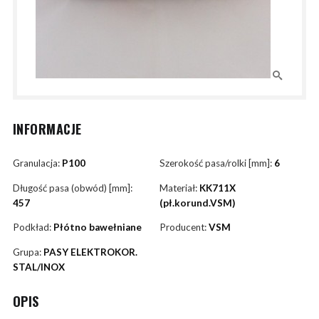
INFORMACJE
Granulacja:
P100
Szerokość pasa/rolki [mm]:
6
Długość pasa (obwód) [mm]:
Materiał:
KK711X
457
(pł.korund.VSM)
Podkład:
Płótno bawełniane
Producent:
VSM
Grupa:
PASY ELEKTROKOR.
STAL/INOX
OPIS