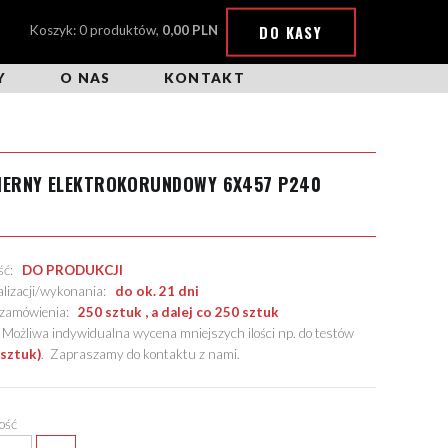
DO KASY
Koszyk: 0 produktów,
0,00 PLN
Y
O NAS
KONTAKT
CIERNY ELEKTROKORUNDOWY 6X457 P240
ość:
DO PRODUKCJI
alizacji/wykonania:
do ok. 21 dni
. zamówienia:
250 sztuk , a dalej co 250 sztuk
żliwa indywidualna wycena mniejszych ilości np. do testów
 sztuk)
.
Zapraszamy do kontaktu z nami
.
lość