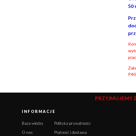
50 
Prz
dod
prz
Koru
wyt
prac
Zakr
P40
PRZYJMUJEMY 
INFORMACJE
Baza wiedzy
Polityka prywatności
O nas
Płatność i dostawa