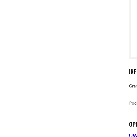
IN
Gran
Pod
OP
UWA