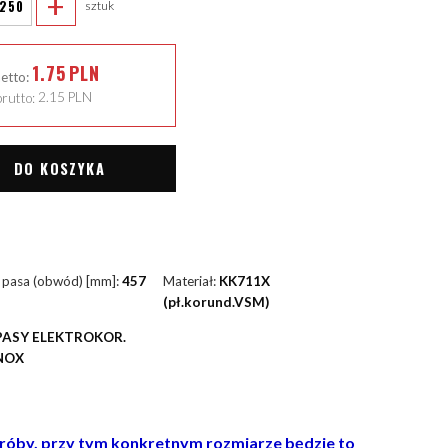
+
sztuk
1.75
PLN
netto:
rutto:
2.15
PLN
DO KOSZYKA
 pasa (obwód) [mm]:
457
Materiał:
KK711X
(pł.korund.VSM)
PASY ELEKTROKOR.
NOX
 próby, przy tym konkretnym rozmiarze będzie to