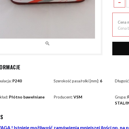
-
Cena 
Cena b
FORMACJE
ulacja:
P240
Szerokość pasa/rolki [mm]:
6
Długość
kład:
Płótno bawełniane
Producent:
VSM
Grupa:
STAL/I
IS
GA ! Istnieje możliwość zamówienia mniejszej ilości np. na