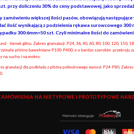
szt. przy doliczeniu 30% do ceny podstawowej, jako sprzedaż
y zamówieniu większej ilości pasów, obowiązują następujące wa
ać ilość wynikającą z podzielenia rękawa surowcowego 300 
ypadku 300:6mm=50 szt. Czyli minimalne ilości do zamówienia t
nd - tlenek glinu. Zakres granulacji :P24, 36, 40, 60, 80, 100, 120, 150,
rzymałe płótno bawełniane P100-P400, o o bardzo szerokim przekroju z
y na sucho i na mokro.
es granulacji dla podkładu z płótna poliestrowego wynosi: P24-P80. Zakres
0.
ZAMÓWIENIA NA NIETYPOWE I PROTOTYPOWE NARZĘ