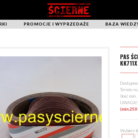
RKI
PROMOCJE I WYPRZEDAŻE
BAZA WIEDZ
PAS Ś
KK711X
Dostępn
Termin re
Ilość min
UWAGA! Mo
(min.250
Wybierz i