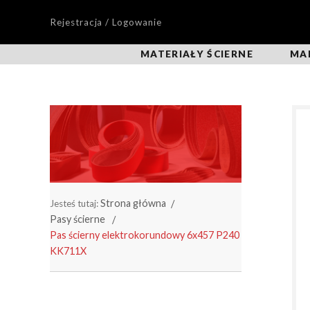
Rejestracja / Logowanie
MATERIAŁY ŚCIERNE
MA
Strona główna
Jesteś tutaj:
Pasy ścierne
Pas ścierny elektrokorundowy 6x457 P240
KK711X