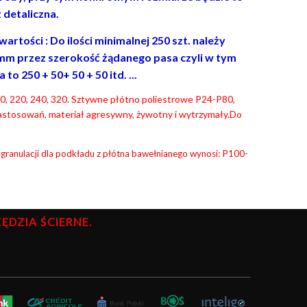
 detaliczna.
rtości : Do ilości minimalnej 250 szt. należy
mm przez szerokość żądanego pasa czyli w tym
o 250 + 50+ 50 + 50 itd. ...
 180, 220, 240, 320. Sztywne płótno poliestrowe P24-P80,
astosowań, materiał agresywny, żywotny i wytrzymały.Do
 granulacji dla podkładu z płótna bawełnianego wynosi: P100-
DZIA ŚCIERNE.