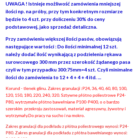
UWAGA ! Istnieje możliwość zamówienia mniejszej
ilości np. na próby, przy tym konkretnym rozmiarze
będzie to 4 szt. przy doliczeniu 30% do ceny
podstawowej, jako sprzedaż detaliczna.
Przy zamówieniu większej ilości pasów, obowiązują
następujące wartości : Do ilości minimalnej 12 szt.
należy dodać ilość wynikającą z podzielenia rękawa
surowcowego 300 mm przez szerokość żądanego pasa
czyli w tym przypadku 300:75mm=4 szt. Czyli minimalne
ilości do zamówienia to 12 + 4 + 4 + 4 itd. ...
Korund - tlenek glinu. Zakres granulacji :P24, 36, 40, 60, 80, 100,
120, 150, 180, 220, 240, 320. Sztywne płótno poliestrowe P24-
P80, wytrzymałe płótno bawełniane P100-P400, o o bardzo
szerokim przekroju zastosowań, materiał agresywny, żywotny i
wytrzymały.Do pracy na sucho i na mokro.
Zakres granulacji dla podkładu z płótna poliestrowego wynosi: P24-
P80. Zakres granulacji dla podkładu z płótna bawełnianego wynosi: