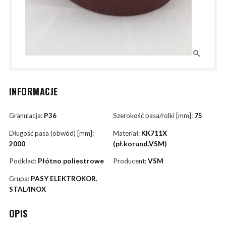
INFORMACJE
Granulacja:
P36
Szerokość pasa/rolki [mm]:
75
Długość pasa (obwód) [mm]:
Materiał:
KK711X
2000
(pł.korund.VSM)
Podkład:
Płótno poliestrowe
Producent:
VSM
Grupa:
PASY ELEKTROKOR.
STAL/INOX
OPIS