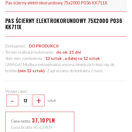
Pas ścierny elektrokorundowy 75x2000 P036 KK711X
PAS ŚCIERNY ELEKTROKORUNDOWY 75X2000 P036
KK711X
Dostępność:
DO PRODUKCJI
Termin realizacji/wykonania:
do ok. 21 dni
Ilość min. zamówienia:
12 sztuk , a dalej co 12 sztuk
UWAGA! Możliwa indywidualna wycena mniejszych ilości np. do
testów
(min.12 sztuk)
.
Zapraszamy do kontaktu z nami
.
Wybierz ilość
-
+
sztuk
37.10
PLN
Cena netto:
Cena brutto:
45.63
PLN