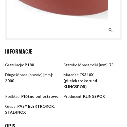
INFORMACJE
Granulacja:
P180
Szerokość pasa/rolki [mm]:
75
Długość pasa (obwód) [mm]:
Materiał:
CS310X
2000
(pł.elektrokorund.
KLINGSPOR)
Podkład:
Płótno poliestrowe
Producent:
KLINGSPOR
Grupa:
PASY ELEKTROKOR.
STAL/INOX
OPIS