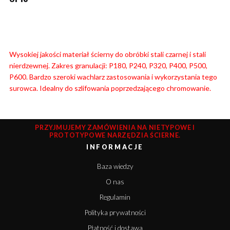
Wysokiej jakości materiał ścierny do obróbki stali czarnej i stali
nierdzewnej. Zakres granulacji: P180, P240, P320, P400, P500,
P600. Bardzo szeroki wachlarz zastosowania i wykorzystania tego
surowca. Idealny do szlifowania poprzedzającego chromowanie.
PRZYJMUJEMY ZAMÓWIENIA NA NIETYPOWE I
PROTOTYPOWE NARZĘDZIA ŚCIERNE.
INFORMACJE
Baza wiedzy
O nas
Regulamin
Polityka prywatności
Płatność i dostawa