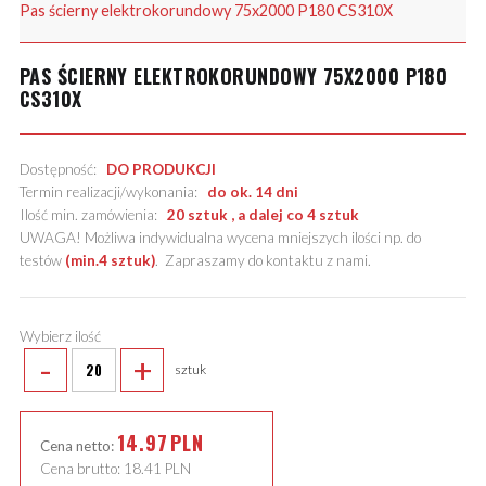
Pas ścierny elektrokorundowy 75x2000 P180 CS310X
PAS ŚCIERNY ELEKTROKORUNDOWY 75X2000 P180
CS310X
Dostępność:
DO PRODUKCJI
Termin realizacji/wykonania:
do ok. 14 dni
Ilość min. zamówienia:
20 sztuk , a dalej co 4 sztuk
UWAGA! Możliwa indywidualna wycena mniejszych ilości np. do
testów
(min.4 sztuk)
.
Zapraszamy do kontaktu z nami
.
Wybierz ilość
-
+
sztuk
14.97
PLN
Cena netto:
Cena brutto:
18.41
PLN