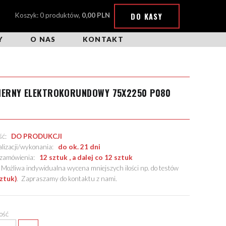
DO KASY
Koszyk: 0 produktów,
0,00 PLN
Y
O NAS
KONTAKT
CIERNY ELEKTROKORUNDOWY 75X2250 P080
ość:
DO PRODUKCJI
alizacji/wykonania:
do ok. 21 dni
. zamówienia:
12 sztuk , a dalej co 12 sztuk
żliwa indywidualna wycena mniejszych ilości np. do testów
sztuk)
.
Zapraszamy do kontaktu z nami
.
lość