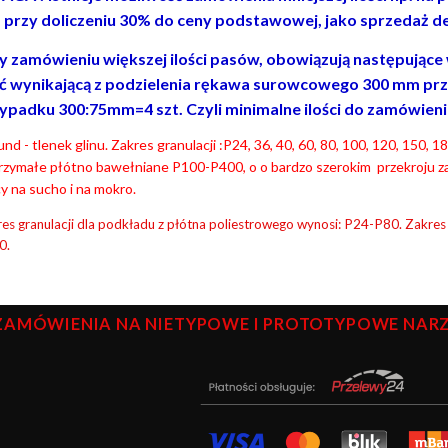
. przy doliczeniu 30% do ceny podstawowej, jako sprzedaż de
y zamówieniu większej ilości pasów, obowiązują następujące wa
ść wynikającą z podzielenia rękawa surowcowego 300 mm prz
ypadku 300:75mm=4 szt. Czyli minimalne ilości do zamówienia to
nd - tlenek glinu. Zakres granulacji :P24, 36, 40, 60, 80, 100, 120, 150,
rzymałe płótno bawełniane P100-P400, o o bardzo szerokim przekroju z
y na sucho i na mokro.
es granulacji dla podkładu z płótna poliestrowego wynosi: P24-P80. Zakres
0.
ZAMÓWIENIA NA NIETYPOWE I PROTOTYPOWE NARZĘ