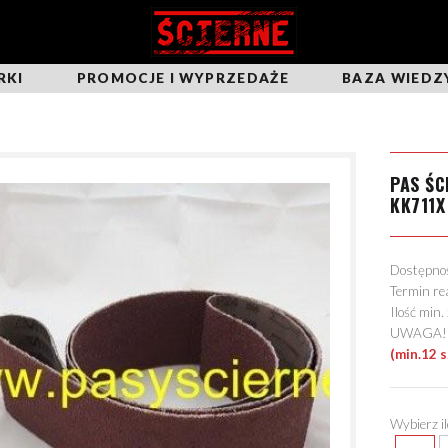
RKI
PROMOCJE I WYPRZEDAŻE
BAZA WIEDZ
PAS Ś
KK711X
Dostępn
Termin re
Ilość min
UWAGA! Mo
(min.12 
Wybierz i