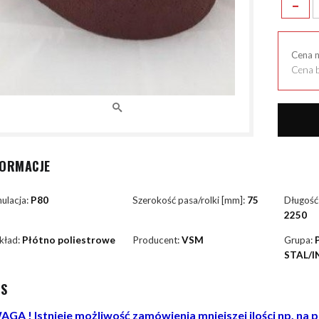
-
Cena 
Cena b
FORMACJE
ulacja:
P80
Szerokość pasa/rolki [mm]:
75
Długość
2250
kład:
Płótno poliestrowe
Producent:
VSM
Grupa:
STAL/I
IS
GA ! Istnieje możliwość zamówienia mniejszej ilości np. na 