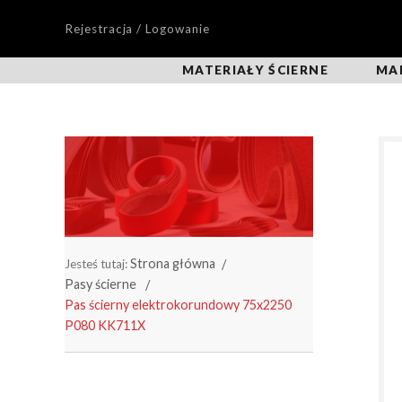
Rejestracja / Logowanie
MATERIAŁY ŚCIERNE
MA
Strona główna
Jesteś tutaj:
Pasy ścierne
Pas ścierny elektrokorundowy 75x2250
P080 KK711X