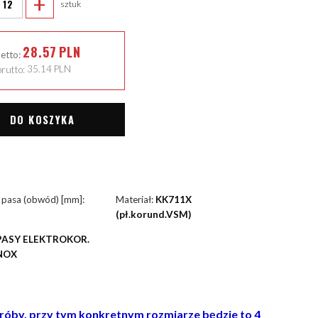
+
sztuk
28.57
PLN
netto:
rutto:
35.14
PLN
DO KOSZYKA
 pasa (obwód) [mm]:
Materiał:
KK711X
(pł.korund.VSM)
PASY ELEKTROKOR.
NOX
próby, przy tym konkretnym rozmiarze będzie to 4