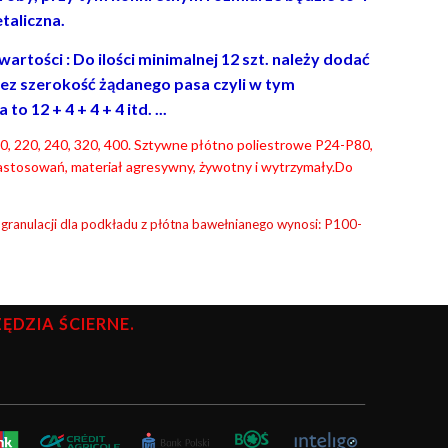
taliczna.
rtości : Do ilości minimalnej 12 szt. należy dodać
ez szerokość żądanego pasa czyli w tym
 12 + 4 + 4 + 4 itd. ...
 180, 220, 240, 320, 400. Sztywne płótno poliestrowe P24-P80,
astosowań, materiał agresywny, żywotny i wytrzymały.Do
 granulacji dla podkładu z płótna bawełnianego wynosi: P100-
DZIA ŚCIERNE.