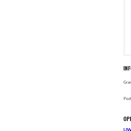
IN
Gran
Pod
OP
UWA