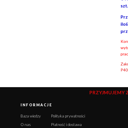
szt
Prz
ilo
prz
Koru
wyt
prac
Zakr
P40
PRZYJMUJEMY 
INFORMACJE
Baza wiedzy
Polityka prywatności
O nas
Płatność i dostawa