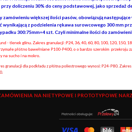
. przy doliczeniu 30% do ceny podstawowej, jako sprzedaż de
y zamówieniu większej ilości pasów, obowiązują następujące wa
ść wynikającą z podzielenia rękawa surowcowego 300 mm prz
ypadku 300:75mm=4 szt. Czyli minimalne ilości do zamówienia to
nd - tlenek glinu. Zakres granulacji :P24, 36, 40, 60, 80, 100, 120, 150,
rzymałe płótno bawełniane P100-P400, o o bardzo szerokim przekroju z
y na sucho i na mokro.
es granulacji dla podkładu z płótna poliestrowego wynosi: P24-P80. Zakres
0.
ZAMÓWIENIA NA NIETYPOWE I PROTOTYPOWE NARZĘ