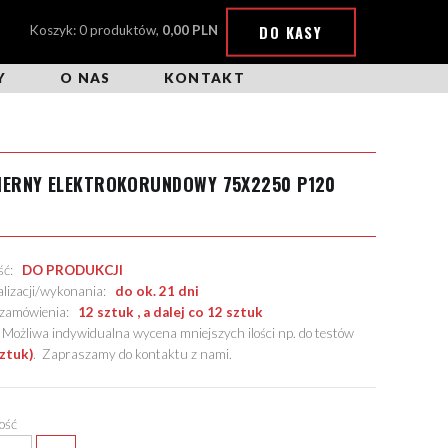
DO KASY
Koszyk: 0 produktów,
0,00 PLN
Y
O NAS
KONTAKT
CIERNY ELEKTROKORUNDOWY 75X2250 P120
ość:
DO PRODUKCJI
alizacji/wykonania:
do ok. 21 dni
. zamówienia:
12 sztuk , a dalej co 12 sztuk
żliwa indywidualna wycena mniejszych ilości np. do testów
sztuk)
.
Zapraszamy do kontaktu z nami
.
lość