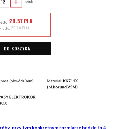
+
sztuk
28.57
PLN
netto:
rutto:
35.14
PLN
DO KOSZYKA
 pasa (obwód) [mm]:
Materiał:
KK711X
(pł.korund.VSM)
PASY ELEKTROKOR.
NOX
próby, przy tym konkretnym rozmiarze będzie to 4