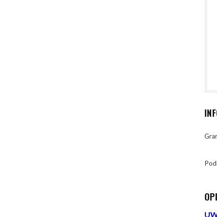
IN
Gran
Pod
OP
UWA