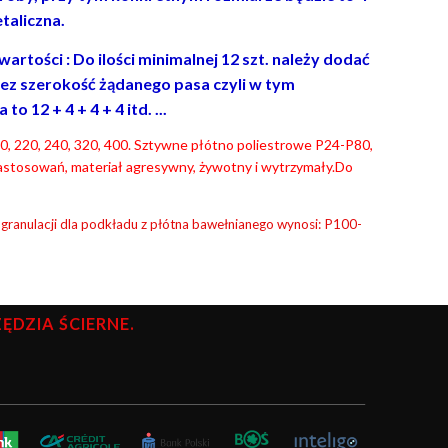
taliczna.
rtości : Do ilości minimalnej 12 szt. należy dodać
ez szerokość żądanego pasa czyli w tym
 12 + 4 + 4 + 4 itd. ...
 180, 220, 240, 320, 400. Sztywne płótno poliestrowe P24-P80,
astosowań, materiał agresywny, żywotny i wytrzymały.Do
 granulacji dla podkładu z płótna bawełnianego wynosi: P100-
DZIA ŚCIERNE.