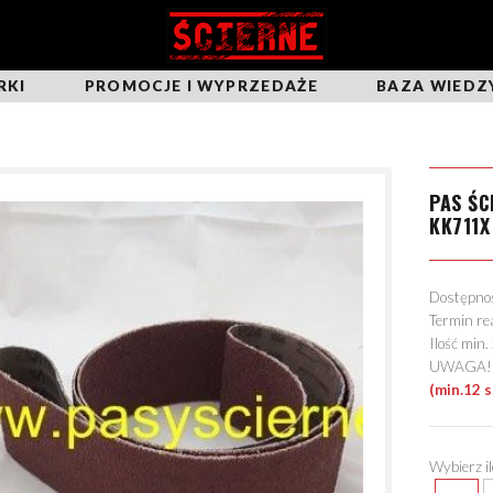
RKI
PROMOCJE I WYPRZEDAŻE
BAZA WIEDZ
PAS Ś
KK711X
Dostępn
Termin re
Ilość min
UWAGA! Mo
(min.12 
Wybierz i