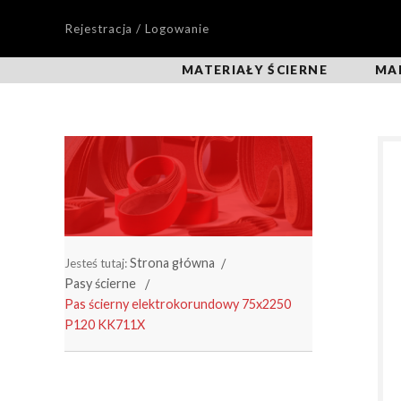
Rejestracja / Logowanie
MATERIAŁY ŚCIERNE
MA
Strona główna
Jesteś tutaj:
Pasy ścierne
Pas ścierny elektrokorundowy 75x2250
P120 KK711X