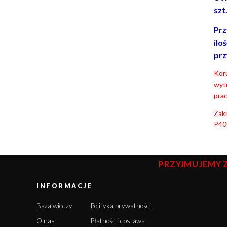
szt
Prz
ilo
prz
Koru
wyt
prac
Zakr
P40
PRZYJMUJEMY 
INFORMACJE
Baza wiedzy
Polityka prywatności
O nas
Płatność i dostawa