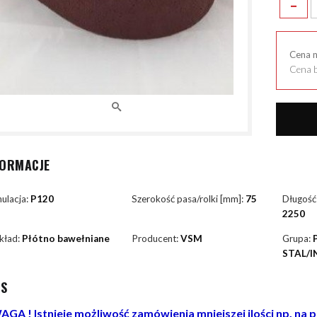
-
Cena 
Cena b
FORMACJE
ulacja:
P120
Szerokość pasa/rolki [mm]:
75
Długość
2250
kład:
Płótno bawełniane
Producent:
VSM
Grupa:
STAL/I
IS
GA ! Istnieje możliwość zamówienia mniejszej ilości np. na 