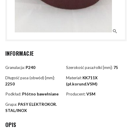
INFORMACJE
Granulacja:
P240
Szerokość pasa/rolki [mm]:
75
Długość pasa (obwód) [mm]:
Materiał:
KK711X
2250
(pł.korund.VSM)
Podkład:
Płótno bawełniane
Producent:
VSM
Grupa:
PASY ELEKTROKOR.
STAL/INOX
OPIS