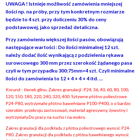
UWAGA ! Istnieje możliwość zamówienia mniejszej
ilości np. na próby, przy tym konkretnym rozmiarze
będzie to 4 szt. przy doliczeniu 30% do ceny
podstawowej, jako sprzedaż detaliczna.
Przy zamówieniu większej ilości pasów, obowiązują
następujące wartości : Do ilości minimalnej 12 szt.
należy dodać ilość wynikającą z podzielenia rękawa
surowcowego 300 mm przez szerokość żądanego pasa
czyli w tym przypadku 300:75mm=4 szt. Czyli minimalne
ilości do zamówienia to 12 + 4 + 4 + 4 itd. ...
Korund - tlenek glinu. Zakres granulacji :P24, 36, 40, 60, 80, 100,
120, 150, 180, 220, 240, 320, 400. Sztywne płótno poliestrowe
P24-P80, wytrzymałe płótno bawełniane P100-P400, o o bardzo
szerokim przekroju zastosowań, materiał agresywny, żywotny i
wytrzymały.Do pracy na sucho i na mokro.
Zakres granulacji dla podkładu z płótna poliestrowego wynosi: P24-
P80. Zakres granulacji dla podkładu z płótna bawełnianego wynosi: