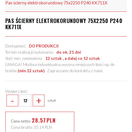
Pas ścierny elektrokorundowy 75x2250 P240 KK711X
PAS ŚCIERNY ELEKTROKORUNDOWY 75X2250 P240
KK711X
Dostępność:
DO PRODUKCJI
Termin realizacji/wykonania:
do ok. 21 dni
Ilość min. zamówienia:
12 sztuk , a dalej co 12 sztuk
UWAGA! Możliwa indywidualna wycena mniejszych ilości np. do
testów
(min.12 sztuk)
.
Zapraszamy do kontaktu z nami
.
Wybierz ilość
-
+
sztuk
28.57
PLN
Cena netto:
Cena brutto:
35.14
PLN