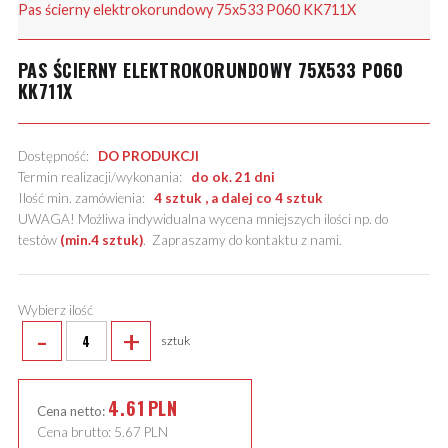
Pas ścierny elektrokorundowy 75x533 P060 KK711X
PAS ŚCIERNY ELEKTROKORUNDOWY 75X533 P060
KK711X
Dostępność:
DO PRODUKCJI
Termin realizacji/wykonania:
do ok. 21 dni
Ilość min. zamówienia:
4 sztuk , a dalej co 4 sztuk
UWAGA! Możliwa indywidualna wycena mniejszych ilości np. do
testów
(min.4 sztuk)
.
Zapraszamy do kontaktu z nami
.
Wybierz ilość
-
+
sztuk
4.61
PLN
Cena netto:
Cena brutto:
5.67
PLN