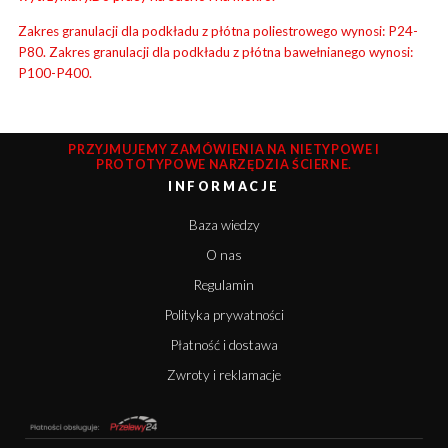
Zakres granulacji dla podkładu z płótna poliestrowego wynosi: P24-
P80. Zakres granulacji dla podkładu z płótna bawełnianego wynosi:
P100-P400.
PRZYJMUJEMY ZAMÓWIENIA NA NIETYPOWE I
PROTOTYPOWE NARZĘDZIA ŚCIERNE.
INFORMACJE
Baza wiedzy
O nas
Regulamin
Polityka prywatności
Płatność i dostawa
Zwroty i reklamacje