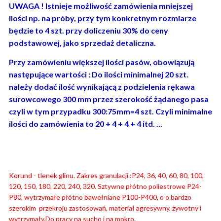
UWAGA ! Istnieje możliwość zamówienia mniejszej
ilości np. na próby, przy tym konkretnym rozmiarze
będzie to 4 szt. przy doliczeniu 30% do ceny
podstawowej, jako sprzedaż detaliczna.
Przy zamówieniu większej ilości pasów, obowiązują
następujące wartości : Do ilości minimalnej 20 szt.
należy dodać ilość wynikającą z podzielenia rękawa
surowcowego 300 mm przez szerokość żądanego pasa
czyli w tym przypadku 300:75mm=4 szt. Czyli minimalne
ilości do zamówienia to 20 + 4 + 4 + 4 itd. ...
Korund - tlenek glinu. Zakres granulacji :P24, 36, 40, 60, 80, 100,
120, 150, 180, 220, 240, 320. Sztywne płótno poliestrowe P24-
P80, wytrzymałe płótno bawełniane P100-P400, o o bardzo
szerokim przekroju zastosowań, materiał agresywny, żywotny i
wytrzymały.Do pracy na sucho i na mokro.