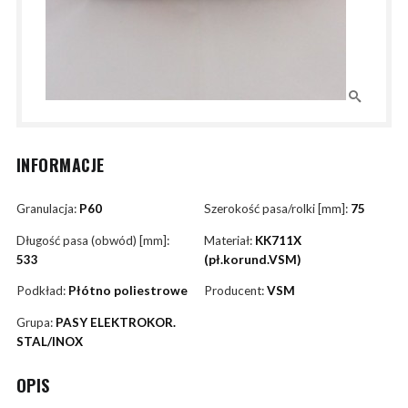
INFORMACJE
Granulacja:
P60
Szerokość pasa/rolki [mm]:
75
Długość pasa (obwód) [mm]:
Materiał:
KK711X
533
(pł.korund.VSM)
Podkład:
Płótno poliestrowe
Producent:
VSM
Grupa:
PASY ELEKTROKOR.
STAL/INOX
OPIS