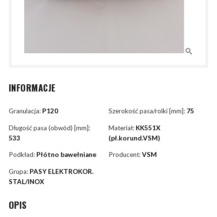
INFORMACJE
Granulacja:
P120
Szerokość pasa/rolki [mm]:
75
Długość pasa (obwód) [mm]:
Materiał:
KK551X
533
(pł.korund.VSM)
Podkład:
Płótno bawełniane
Producent:
VSM
Grupa:
PASY ELEKTROKOR.
STAL/INOX
OPIS