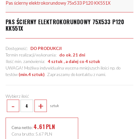
Pas ścierny elektrokorundowy 75x533 P120 KK551X
PAS ŚCIERNY ELEKTROKORUNDOWY 75X533 P120
KK551X
Dostępność:
DO PRODUKCJI
Termin realizacji/wykonania:
do ok. 21 dni
Ilość min. zamówienia:
4 sztuk , a dalej co 4 sztuk
UWAGA! Możliwa indywidualna wycena mniejszych ilości np. do
testów
(min.4 sztuk)
.
Zapraszamy do kontaktu z nami
.
Wybierz ilość
-
+
sztuk
4.61
PLN
Cena netto:
Cena brutto:
5.67
PLN