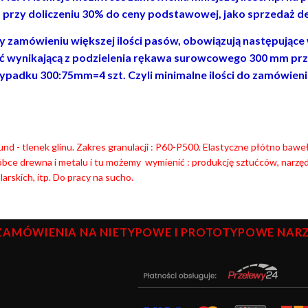
. przy doliczeniu 30% do ceny podstawowej, jako sprzedaż de
y zamówieniu większej ilości pasów, obowiązują następujące wa
ść wynikającą z podzielenia rękawa surowcowego 300 mm prz
ypadku 300:75mm=4 szt. Czyli minimalne ilości do zamówienia to
nd - tlenek glinu. Zakres granulacji : P60-P500. Elastyczne płótno baw
bce drewna i metalu i tu możemy wymienić : produkcję sztućców, narzęd
arskich, itp. Do pracy na sucho.
ZAMÓWIENIA NA NIETYPOWE I PROTOTYPOWE NARZĘ