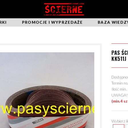
RKI
PROMOCJE I WYPRZEDAŻE
BAZA WIEDZ
PAS Ś
KK511J
Dostępn
Termin re
Ilość min
UWAGA! Mo
(min.4 sz
Wybierz i