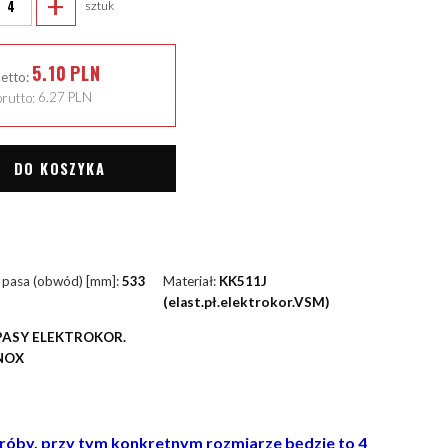
+
sztuk
5.10
PLN
netto:
rutto:
6.27
PLN
DO KOSZYKA
 pasa (obwód) [mm]:
533
Materiał:
KK511J
(elast.pł.elektrokor.VSM)
PASY ELEKTROKOR.
NOX
próby, przy tym konkretnym rozmiarze będzie to 4