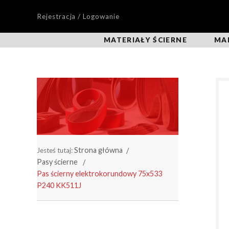
Rejestracja / Logowanie
MATERIAŁY ŚCIERNE
MA
Strona główna
Jesteś tutaj:
Pasy ścierne
Pas ścierny elektrokorundowy 75x533
P240 KK511J