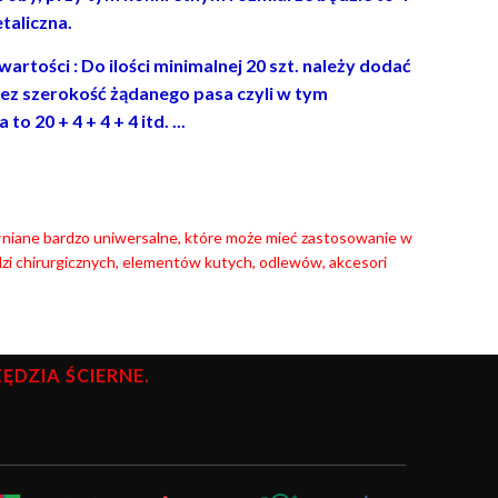
taliczna.
rtości : Do ilości minimalnej 20 szt. należy dodać
ez szerokość żądanego pasa czyli w tym
 20 + 4 + 4 + 4 itd. ...
ełniane bardzo uniwersalne, które może mieć zastosowanie w
zi chirurgicznych, elementów kutych, odlewów, akcesori
DZIA ŚCIERNE.