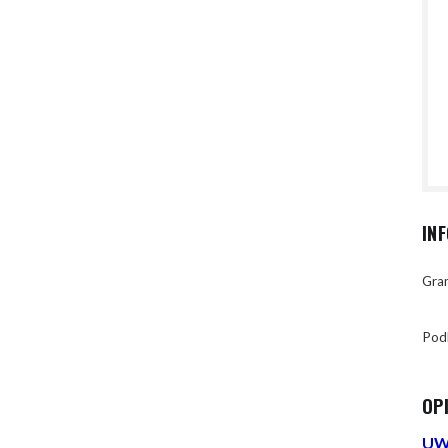
IN
Gran
Pod
OP
UWA