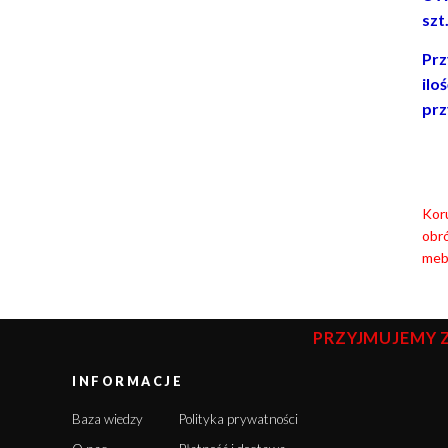
szt
Prz
ilo
prz
Koru
obró
mebl
PRZYJMUJEMY 
INFORMACJE
Baza wiedzy
Polityka prywatności