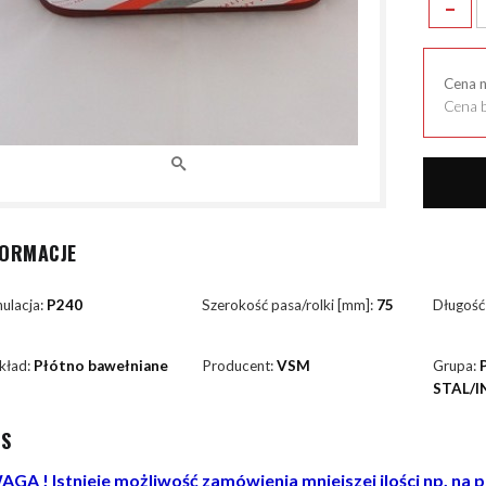
-
Cena 
Cena b
FORMACJE
ulacja:
P240
Szerokość pasa/rolki [mm]:
75
Długość
kład:
Płótno bawełniane
Producent:
VSM
Grupa:
STAL/I
IS
GA ! Istnieje możliwość zamówienia mniejszej ilości np. na 