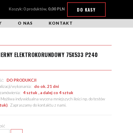
DO KASY
Koszyk: 0 produktów,
0,00 PLN
Y
O NAS
KONTAKT
CIERNY ELEKTROKORUNDOWY 75X533 P240
ość:
DO PRODUKCJI
alizacji/wykonania:
do ok. 21 dni
. zamówienia:
4 sztuk , a dalej co 4 sztuk
żliwa indywidualna wycena mniejszych ilości np. do testów
tuk)
.
Zapraszamy do kontaktu z nami
.
lość