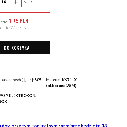
+
sztuk
1.75
PLN
netto:
rutto:
2.15
PLN
DO KOSZYKA
 pasa (obwód) [mm]:
305
Materiał:
KK711X
(pł.korund.VSM)
PASY ELEKTROKOR.
NOX
 próby, przy tym konkretnym rozmiarze będzie to 33