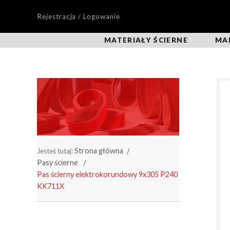
Rejestracja / Logowanie
MATERIAŁY ŚCIERNE
MA
Strona główna
Jesteś tutaj:
Pasy ścierne
Pas ścierny elektrokorundowy 9x305 P240
KK711X