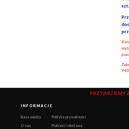
szt
Prz
dod
prz
Koru
wyt
prac
Zakr
P40
PRZYJMUJEMY 
INFORMACJE
Baza wiedzy
Polityka prywatności
O nas
Płatność i dostawa