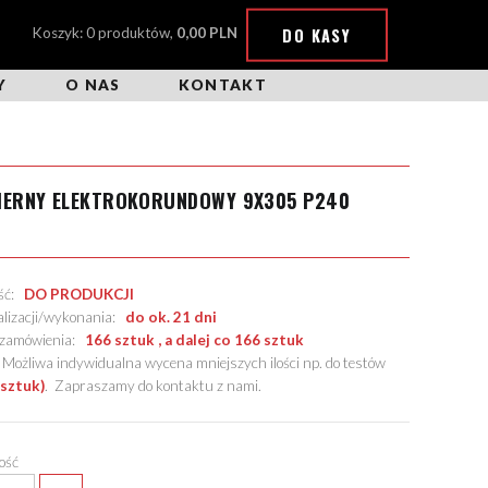
DO KASY
Koszyk: 0 produktów,
0,00 PLN
Y
O NAS
KONTAKT
CIERNY ELEKTROKORUNDOWY 9X305 P240
ość:
DO PRODUKCJI
alizacji/wykonania:
do ok. 21 dni
. zamówienia:
166 sztuk , a dalej co 166 sztuk
żliwa indywidualna wycena mniejszych ilości np. do testów
 sztuk)
.
Zapraszamy do kontaktu z nami
.
lość