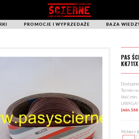
RKI
PROMOCJE I WYPRZEDAŻE
BAZA WIEDZ
PAS Ś
KK711X
Dostępn
Termin re
Ilość min
UWAGA! Mo
(min.166
Wybierz i