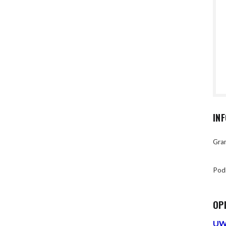
IN
Gran
Pod
OP
UWA