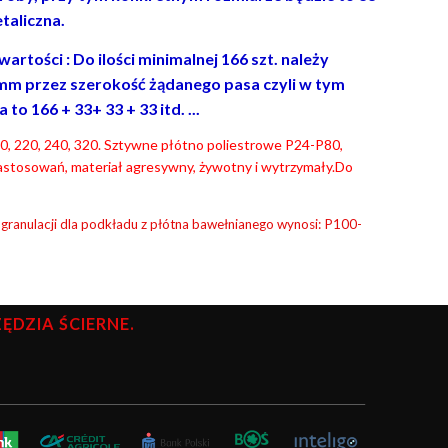
taliczna.
rtości : Do ilości minimalnej 166 szt. należy
mm przez szerokość żądanego pasa czyli w tym
o 166 + 33+ 33 + 33 itd. ...
 180, 220, 240, 320. Sztywne płótno poliestrowe P24-P80,
astosowań, materiał agresywny, żywotny i wytrzymały.Do
 granulacji dla podkładu z płótna bawełnianego wynosi: P100-
DZIA ŚCIERNE.