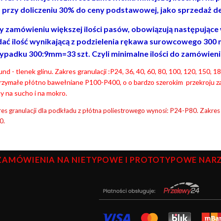
. przy doliczeniu 30% do ceny podstawowej, jako sprzedaż de
y zamówieniu większej ilości pasów, obowiązują następujące wa
ać ilość wynikającą z podzielenia rękawa surowcowego 300 
ypadku 300:9mm=33 szt. Czyli minimalne ilości do zamówienia t
nd - tlenek glinu. Zakres granulacji :P24, 36, 40, 60, 80, 100, 120, 150,
rzymałe płótno bawełniane P100-P400, o o bardzo szerokim przekroju z
y na sucho i na mokro.
es granulacji dla podkładu z płótna poliestrowego wynosi: P24-P80. Zakres
0.
ZAMÓWIENIA NA NIETYPOWE I PROTOTYPOWE NARZĘ