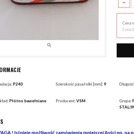
-
Cena 
Cena b
FORMACJE
ulacja:
P240
Szerokość pasa/rolki [mm]:
9
Długość
kład:
Płótno bawełniane
Producent:
VSM
Grupa:
STAL/I
IS
GA ! Istnieje możliwość zamówienia mniejszej ilości np. na