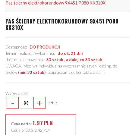
Pas ścierny elektrokorundowy 9X451 P080 KK310X
PAS ŚCIERNY ELEKTROKORUNDOWY 9X451 P080
KK310X
Dostępność:
DO PRODUKCJI
Termin realizacji/wykonania:
do ok. 21 dni
Ilość min. zamówienia:
33 sztuk , a dalej co 33 sztuk
UWAGA! Możliwa indywidualna wycena mniejszych ilości np. do
testów
(min.33 sztuk)
.
Zapraszamy do kontaktu z nami
.
Wybierz ilość
-
+
sztuk
1.97
PLN
Cena netto:
Cena brutto:
2.42
PLN