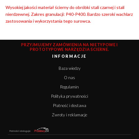
Wysokiej jakości materiał ścierny do obróbki stali czarnej i stali
nierdzewnej. Zakres granulacji: P40-P400. Bardzo szeroki wachlarz
zastosowania i wykorzystania tego surowca.
PRZYJMUJEMY ZAMÓWIENIA NA NIETYPOWE I
PROTOTYPOWE NARZĘDZIA ŚCIERNE.
INFORMACJE
Baza wiedzy
O nas
Regulamin
Polityka prywatności
Płatność i dostawa
Zwroty i reklamacje