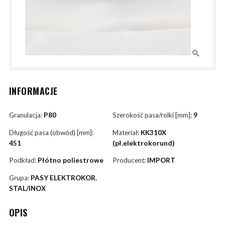
INFORMACJE
Granulacja:
P80
Szerokość pasa/rolki [mm]:
9
Długość pasa (obwód) [mm]:
Materiał:
KK310X
451
(pł.elektrokorund)
Podkład:
Płótno poliestrowe
Producent:
IMPORT
Grupa:
PASY ELEKTROKOR.
STAL/INOX
OPIS