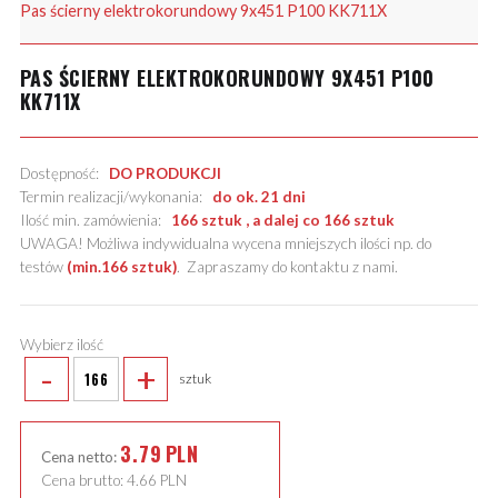
Pas ścierny elektrokorundowy 9x451 P100 KK711X
PAS ŚCIERNY ELEKTROKORUNDOWY 9X451 P100
KK711X
Dostępność:
DO PRODUKCJI
Termin realizacji/wykonania:
do ok. 21 dni
Ilość min. zamówienia:
166 sztuk , a dalej co 166 sztuk
UWAGA! Możliwa indywidualna wycena mniejszych ilości np. do
testów
(min.166 sztuk)
.
Zapraszamy do kontaktu z nami
.
Wybierz ilość
-
+
sztuk
3.79
PLN
Cena netto:
Cena brutto:
4.66
PLN