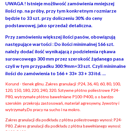
UWAGA ! Istnieje możliwość zamówienia mniejszej
ilości np. na próby, przy tym konkretnym rozmiarze
będzie to 33 szt. przy doliczeniu 30% do ceny
podstawowej, jako sprzedaż detaliczna.
Przy zamówieniu większej ilości pasów, obowiązują
następujące wartości : Do ilości minimalnej 166 szt.
należy dodać ilość wynikającą z podzielenia rękawa
surowcowego 300 mm przez szerokość żądanego pasa
czyli w tym przypadku 300:9mm=33 szt. Czyli minimalne
ilości do zamówienia to 166 + 33+ 33 + 33 itd. ...
Korund - tlenek glinu. Zakres granulacji :P24, 36, 40, 60, 80, 100,
120, 150, 180, 220, 240, 320. Sztywne płótno poliestrowe P24-
P80, wytrzymałe płótno bawełniane P100-P400, o o bardzo
szerokim przekroju zastosowań, materiał agresywny, żywotny i
wytrzymały.Do pracy na sucho i na mokro.
Zakres granulacji dla podkładu z płótna poliestrowego wynosi: P24-
P80. Zakres granulacji dla podkładu z płótna bawełnianego wynosi: