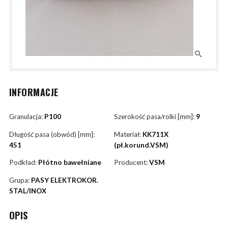
INFORMACJE
Granulacja:
P100
Szerokość pasa/rolki [mm]:
9
Długość pasa (obwód) [mm]:
Materiał:
KK711X
451
(pł.korund.VSM)
Podkład:
Płótno bawełniane
Producent:
VSM
Grupa:
PASY ELEKTROKOR.
STAL/INOX
OPIS