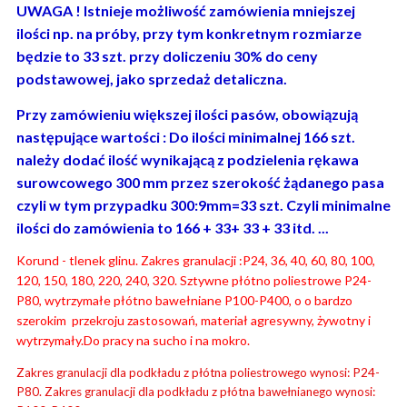
UWAGA ! Istnieje możliwość zamówienia mniejszej
ilości np. na próby, przy tym konkretnym rozmiarze
będzie to 33 szt. przy doliczeniu 30% do ceny
podstawowej, jako sprzedaż detaliczna.
Przy zamówieniu większej ilości pasów, obowiązują
następujące wartości : Do ilości minimalnej 166 szt.
należy dodać ilość wynikającą z podzielenia rękawa
surowcowego 300 mm przez szerokość żądanego pasa
czyli w tym przypadku 300:9mm=33 szt. Czyli minimalne
ilości do zamówienia to 166 + 33+ 33 + 33 itd. ...
Korund - tlenek glinu. Zakres granulacji :P24, 36, 40, 60, 80, 100,
120, 150, 180, 220, 240, 320. Sztywne płótno poliestrowe P24-
P80, wytrzymałe płótno bawełniane P100-P400, o o bardzo
szerokim przekroju zastosowań, materiał agresywny, żywotny i
wytrzymały.Do pracy na sucho i na mokro.
Zakres granulacji dla podkładu z płótna poliestrowego wynosi: P24-
P80. Zakres granulacji dla podkładu z płótna bawełnianego wynosi: