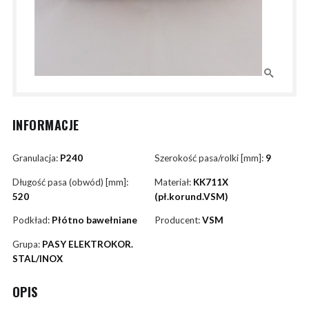
INFORMACJE
Granulacja:
P240
Szerokość pasa/rolki [mm]:
9
Długość pasa (obwód) [mm]:
Materiał:
KK711X
520
(pł.korund.VSM)
Podkład:
Płótno bawełniane
Producent:
VSM
Grupa:
PASY ELEKTROKOR.
STAL/INOX
OPIS