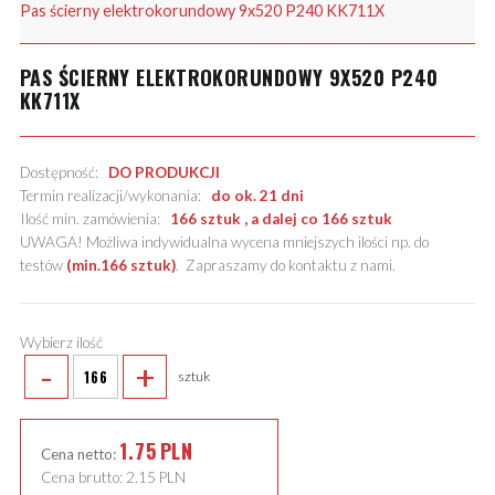
Pas ścierny elektrokorundowy 9x520 P240 KK711X
PAS ŚCIERNY ELEKTROKORUNDOWY 9X520 P240
KK711X
Dostępność:
DO PRODUKCJI
Termin realizacji/wykonania:
do ok. 21 dni
Ilość min. zamówienia:
166 sztuk , a dalej co 166 sztuk
UWAGA! Możliwa indywidualna wycena mniejszych ilości np. do
testów
(min.166 sztuk)
.
Zapraszamy do kontaktu z nami
.
Wybierz ilość
-
+
sztuk
1.75
PLN
Cena netto:
Cena brutto:
2.15
PLN