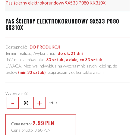
Pas ścierny elektrokorundowy 9X533 P080 KK310X
PAS ŚCIERNY ELEKTROKORUNDOWY 9X533 P080
KK310X
Dostępność:
DO PRODUKCJI
Termin realizacji/wykonania:
do ok. 21 dni
Ilość min. zamówienia:
33 sztuk , a dalej co 33 sztuk
UWAGA! Możliwa indywidualna wycena mniejszych ilości np. do
testów
(min.33 sztuk)
.
Zapraszamy do kontaktu z nami
.
Wybierz ilość
-
+
sztuk
2.99
PLN
Cena netto:
Cena brutto:
3.68
PLN