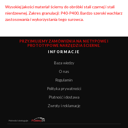
Wysokiej jakości materiał ścierny do obróbki stali czarnej i stali
nierdzewnej. Zakres granulacji: P40-P400. Bardzo szeroki wachlarz
zastosowania i wykorzystania tego surowca.
PRZYJMUJEMY ZAMÓWIENIA NA NIETYPOWE I
PROTOTYPOWE NARZĘDZIA ŚCIERNE.
INFORMACJE
Baza wiedzy
O nas
Regulamin
Polityka prywatności
Płatność i dostawa
Zwroty i reklamacje