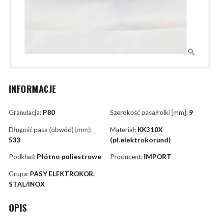
INFORMACJE
Granulacja:
P80
Szerokość pasa/rolki [mm]:
9
Długość pasa (obwód) [mm]:
Materiał:
KK310X
533
(pł.elektrokorund)
Podkład:
Płótno poliestrowe
Producent:
IMPORT
Grupa:
PASY ELEKTROKOR.
STAL/INOX
OPIS