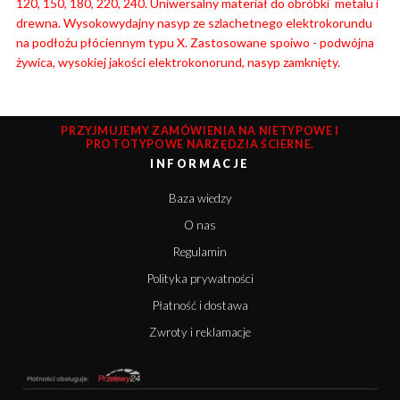
120, 150, 180, 220, 240. Uniwersalny materiał do obróbki metalu i
drewna. Wysokowydajny nasyp ze szlachetnego elektrokorundu
na podłożu płóciennym typu X. Zastosowane spoiwo - podwójna
żywica, wysokiej jakości elektrokonorund, nasyp zamknięty.
PRZYJMUJEMY ZAMÓWIENIA NA NIETYPOWE I
PROTOTYPOWE NARZĘDZIA ŚCIERNE.
INFORMACJE
Baza wiedzy
O nas
Regulamin
Polityka prywatności
Płatność i dostawa
Zwroty i reklamacje