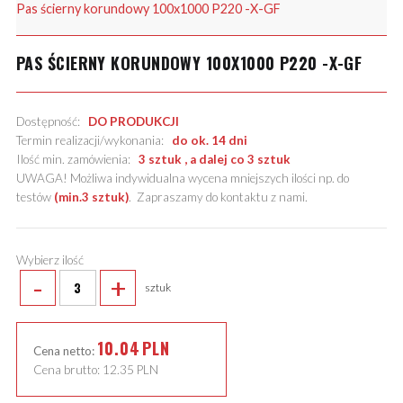
Pas ścierny korundowy 100x1000 P220 -X-GF
PAS ŚCIERNY KORUNDOWY 100X1000 P220 -X-GF
Dostępność:
DO PRODUKCJI
Termin realizacji/wykonania:
do ok. 14 dni
Ilość min. zamówienia:
3 sztuk , a dalej co 3 sztuk
UWAGA! Możliwa indywidualna wycena mniejszych ilości np. do
testów
(min.3 sztuk)
.
Zapraszamy do kontaktu z nami
.
Wybierz ilość
-
+
sztuk
10.04
PLN
Cena netto:
Cena brutto:
12.35
PLN