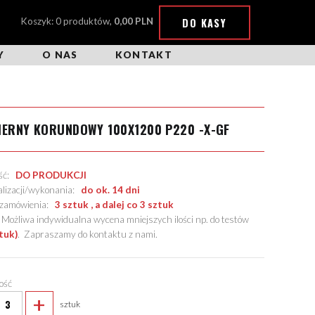
DO KASY
Koszyk: 0 produktów,
0,00 PLN
Y
O NAS
KONTAKT
IERNY KORUNDOWY 100X1200 P220 -X-GF
ość:
DO PRODUKCJI
alizacji/wykonania:
do ok. 14 dni
. zamówienia:
3 sztuk , a dalej co 3 sztuk
żliwa indywidualna wycena mniejszych ilości np. do testów
tuk)
.
Zapraszamy do kontaktu z nami
.
lość
+
sztuk