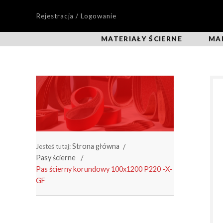
Rejestracja / Logowanie
MATERIAŁY ŚCIERNE
MA
Strona główna
Jesteś tutaj:
Pasy ścierne
Pas ścierny korundowy 100x1200 P220 -X-
GF