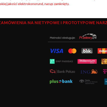
kiej jakości elektrokonorund, nasyp zamknięty.
ZAMÓWIENIA NA NIETYPOWE I PROTOTYPOWE NARZĘ