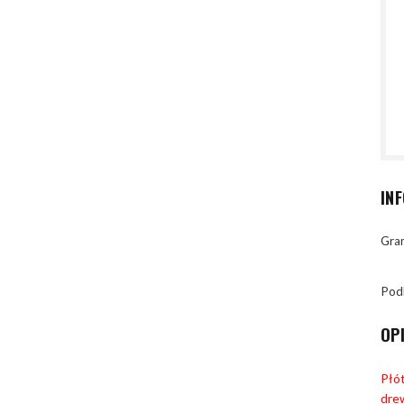
IN
Gran
Pod
OP
Płót
dre