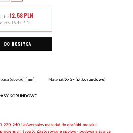
12.58
PLN
netto:
rutto:
15.47
PLN
DO KOSZYKA
 pasa (obwód) [mm]:
Materiał:
X-GF (pł.korundowe)
PASY KORUNDOWE
180, 220, 240. Uniwersalny materiał do obróbki metalu i
płóciennym typu X. Zastosowane spoiwo - podwójna żywica,