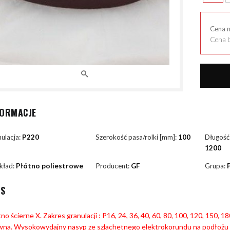
Cena 
Cena b
FORMACJE
ulacja:
P220
Szerokość pasa/rolki [mm]:
100
Długość
1200
kład:
Płótno poliestrowe
Producent:
GF
Grupa:
IS
no ścierne X. Zakres granulacji : P16, 24, 36, 40, 60, 80, 100, 120, 150, 
wna. Wysokowydajny nasyp ze szlachetnego elektrokorundu na podłożu 