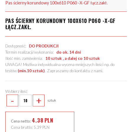
Pas ścierny korundowy 100x610 P060 -X-GF łącz.zakł.
PAS ŚCIERNY KORUNDOWY 100X610 P060 -X-GF
ŁĄCZ.ZAKŁ.
Dostępność:
DO PRODUKCJI
Termin realizacji/wykonania:
do ok. 14 dni
Ilość min. zamówienia:
10 sztuk , a dalej co 10 sztuk
UWAGA! Możliwa indywidualna wycena mniejszych ilości np. do
testów
(min.10 sztuk)
.
Zapraszamy do kontaktu z nami
.
Wybierz ilość
-
+
sztuk
4.38
PLN
Cena netto:
Cena brutto:
5.39
PLN