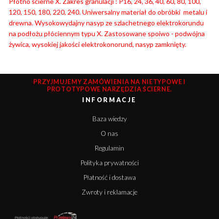
Płótno ścierne X. Zakres granulacji : P16, 24, 36, 40, 60, 80, 100,
120, 150, 180, 220, 240. Uniwersalny materiał do obróbki metalu i
drewna. Wysokowydajny nasyp ze szlachetnego elektrokorundu
na podłożu płóciennym typu X. Zastosowane spoiwo - podwójna
żywica, wysokiej jakości elektrokonorund, nasyp zamknięty.
PRZYJMUJEMY ZAMÓWIENIA NA NIETYPOWE I
PROTOTYPOWE NARZĘDZIA ŚCIERNE.
INFORMACJE
Baza wiedzy
O nas
Regulamin
Polityka prywatności
Płatność i dostawa
Zwroty i reklamacje