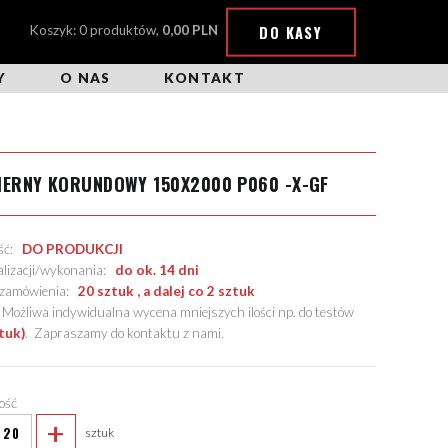
DO KASY
Koszyk: 0 produktów,
0,00 PLN
Y
O NAS
KONTAKT
IERNY KORUNDOWY 150X2000 P060 -X-GF
ość:
DO PRODUKCJI
alizacji/wykonania:
do ok. 14 dni
. zamówienia:
20 sztuk , a dalej co 2 sztuk
żliwa indywidualna wycena mniejszych ilości np. do testów
tuk)
.
Zapraszamy do kontaktu z nami
.
lość
+
sztuk