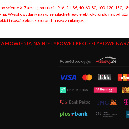
no ścierne X. Zakres granulacji : P16, 24, 36, 40, 60, 80, 100, 120, 150, 
wna. Wysokowydajny nasyp ze szlachetnego elektrokorundu na podłożu 
kiej jakości elektrokonorund, nasyp zamknięty.
ZAMÓWIENIA NA NIETYPOWE I PROTOTYPOWE NARZĘ