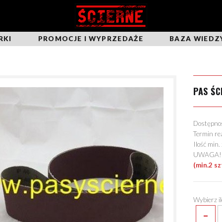
RKI
PROMOCJE I WYPRZEDAŻE
BAZA WIEDZ
PAS ŚC
Dostępn
Termin re
Ilość min
UWAGA! Mo
(min.2 sz
Wybierz i
-