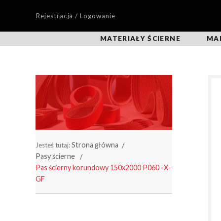
Rejestracja / Logowanie
MATERIAŁY ŚCIERNE
MA
Strona główna
Jesteś tutaj:
Pasy ścierne
Pas ścierny korundowy 150x2000 P060 -X-
GF