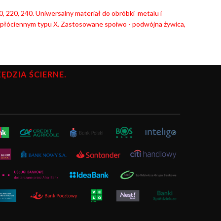
180, 220, 240. Uniwersalny materiał do obróbki metalu i
płóciennym typu X. Zastosowane spoiwo - podwójna żywica,
DZIA ŚCIERNE.