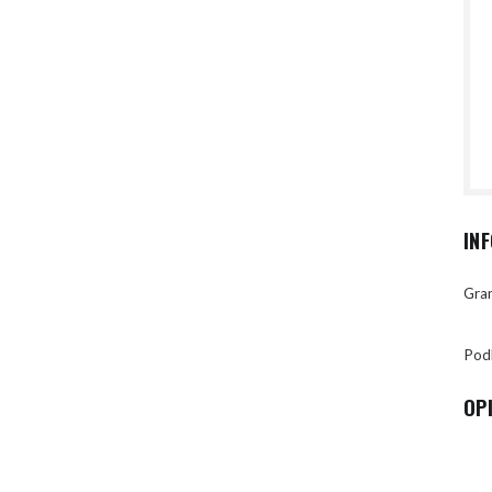
IN
Gran
Pod
OP