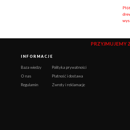
Płót
dre
wyso
PRZYJMUJEMY 
INFORMACJE
Baza wiedzy
Polityka prywatności
O nas
Płatność i dostawa
Regulamin
Zwroty i reklamacje