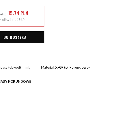
15.74
PLN
netto:
rutto:
19.36
PLN
DO KOSZYKA
 pasa (obwód) [mm]:
Materiał:
X-GF (pł.korundowe)
PASY KORUNDOWE