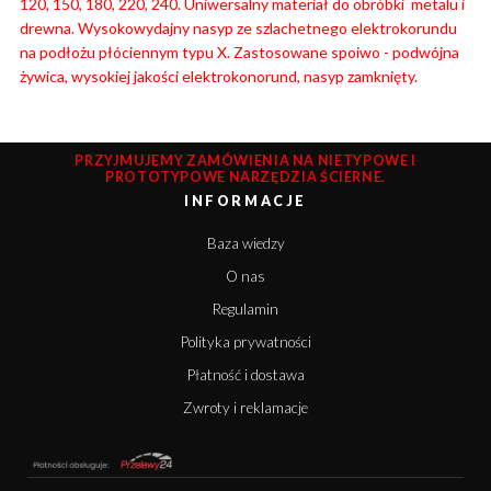
120, 150, 180, 220, 240. Uniwersalny materiał do obróbki metalu i
drewna. Wysokowydajny nasyp ze szlachetnego elektrokorundu
na podłożu płóciennym typu X. Zastosowane spoiwo - podwójna
żywica, wysokiej jakości elektrokonorund, nasyp zamknięty.
PRZYJMUJEMY ZAMÓWIENIA NA NIETYPOWE I
PROTOTYPOWE NARZĘDZIA ŚCIERNE.
INFORMACJE
Baza wiedzy
O nas
Regulamin
Polityka prywatności
Płatność i dostawa
Zwroty i reklamacje