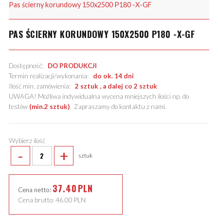
Pas ścierny korundowy 150x2500 P180 -X-GF
PAS ŚCIERNY KORUNDOWY 150X2500 P180 -X-GF
Dostępność:
DO PRODUKCJI
Termin realizacji/wykonania:
do ok. 14 dni
Ilość min. zamówienia:
2 sztuk , a dalej co 2 sztuk
UWAGA! Możliwa indywidualna wycena mniejszych ilości np. do
testów
(min.2 sztuk)
.
Zapraszamy do kontaktu z nami
.
Wybierz ilość
-
+
sztuk
37.40
PLN
Cena netto:
Cena brutto:
46.00
PLN