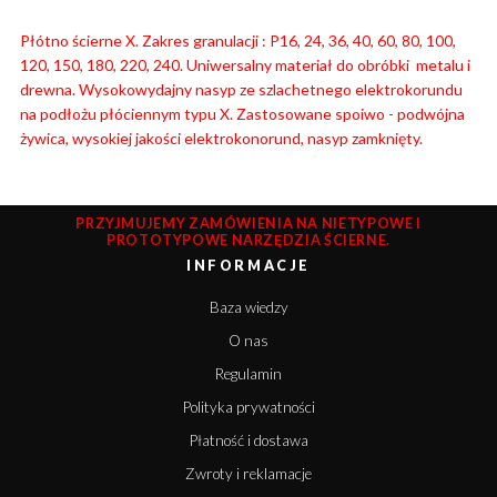
Płótno ścierne X. Zakres granulacji : P16, 24, 36, 40, 60, 80, 100,
120, 150, 180, 220, 240. Uniwersalny materiał do obróbki metalu i
drewna. Wysokowydajny nasyp ze szlachetnego elektrokorundu
na podłożu płóciennym typu X. Zastosowane spoiwo - podwójna
żywica, wysokiej jakości elektrokonorund, nasyp zamknięty.
PRZYJMUJEMY ZAMÓWIENIA NA NIETYPOWE I
PROTOTYPOWE NARZĘDZIA ŚCIERNE.
INFORMACJE
Baza wiedzy
O nas
Regulamin
Polityka prywatności
Płatność i dostawa
Zwroty i reklamacje