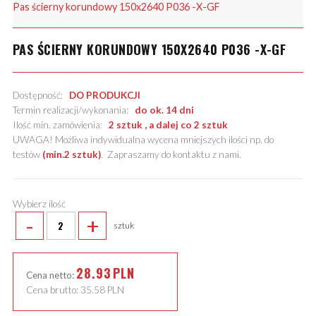
Pas ścierny korundowy 150x2640 P036 -X-GF
PAS ŚCIERNY KORUNDOWY 150X2640 P036 -X-GF
Dostępność:
DO PRODUKCJI
Termin realizacji/wykonania:
do ok. 14 dni
Ilość min. zamówienia:
2 sztuk , a dalej co 2 sztuk
UWAGA! Możliwa indywidualna wycena mniejszych ilości np. do
testów
(min.2 sztuk)
.
Zapraszamy do kontaktu z nami
.
Wybierz ilość
-
+
sztuk
28.93
PLN
Cena netto:
Cena brutto:
35.58
PLN