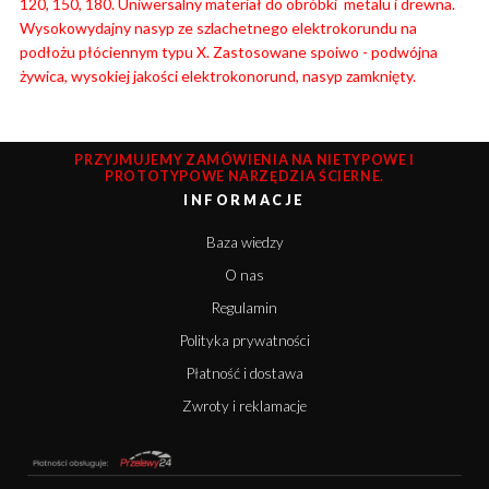
120, 150, 180. Uniwersalny materiał do obróbki metalu i drewna.
Wysokowydajny nasyp ze szlachetnego elektrokorundu na
podłożu płóciennym typu X. Zastosowane spoiwo - podwójna
żywica, wysokiej jakości elektrokonorund, nasyp zamknięty.
PRZYJMUJEMY ZAMÓWIENIA NA NIETYPOWE I
PROTOTYPOWE NARZĘDZIA ŚCIERNE.
INFORMACJE
Baza wiedzy
O nas
Regulamin
Polityka prywatności
Płatność i dostawa
Zwroty i reklamacje