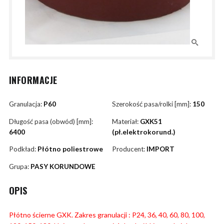
INFORMACJE
Granulacja:
P60
Szerokość pasa/rolki [mm]:
150
Długość pasa (obwód) [mm]:
Materiał:
GXK51
6400
(pł.elektrokorund.)
Podkład:
Płótno poliestrowe
Producent:
IMPORT
Grupa:
PASY KORUNDOWE
OPIS
Płótno ścierne GXK. Zakres granulacji : P24, 36, 40, 60, 80, 100,