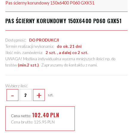
Pas ścierny korundowy 150x6400 P060 GXK51
PAS ŚCIERNY KORUNDOWY 150X6400 P060 GXK51
Dostępność:
DO PRODUKCJI
Termin realizacji/wykonania:
do ok. 21 dni
Ilość min. zamówienia:
2 szt. , a dalej co 2 szt.
UWAGA! Możliwa indywidualna wycena mniejszych ilości np. do
testów
(min.2 szt.)
.
Zapraszamy do kontaktu z nami
.
Wybierz ilość
-
+
szt.
102.40
PLN
Cena netto:
Cena brutto:
125.95
PLN