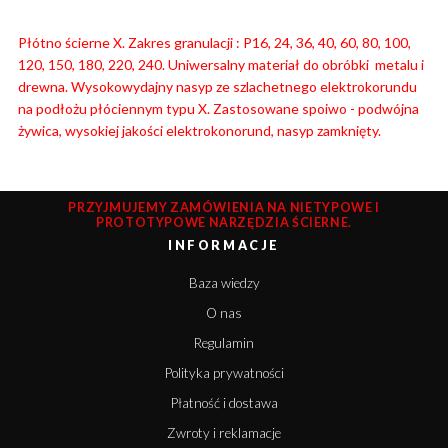
Płótno ścierne X. Zakres granulacji : P16, 24, 36, 40, 60, 80, 100,
120, 150, 180, 220, 240. Uniwersalny materiał do obróbki metalu i
drewna. Wysokowydajny nasyp ze szlachetnego elektrokorundu
na podłożu płóciennym typu X. Zastosowane spoiwo - podwójna
żywica, wysokiej jakości elektrokonorund, nasyp zamknięty.
PRZYJMUJEMY ZAMÓWIENIA NA NIETYPOWE I
PROTOTYPOWE NARZĘDZIA ŚCIERNE.
INFORMACJE
Baza wiedzy
O nas
Regulamin
Polityka prywatności
Płatność i dostawa
Zwroty i reklamacje