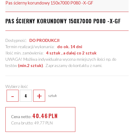
Pas ścierny korundowy 150x7000 P080 -X-GF
PAS ŚCIERNY KORUNDOWY 150X7000 P080 -X-GF
Dostępność:
DO PRODUKCJI
Termin realizacji/wykonania:
do ok. 14 dni
Ilość min. zamówienia:
4 sztuk , a dalej co 2 sztuk
UWAGA! Możliwa indywidualna wycena mniejszych ilości np. do
testów
(min.2 sztuk)
.
Zapraszamy do kontaktu z nami
.
Wybierz ilość
-
+
sztuk
40.46
PLN
Cena netto:
Cena brutto:
49.77
PLN