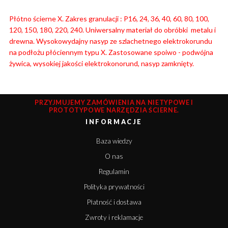
Płótno ścierne X. Zakres granulacji : P16, 24, 36, 40, 60, 80, 100,
120, 150, 180, 220, 240. Uniwersalny materiał do obróbki metalu i
drewna. Wysokowydajny nasyp ze szlachetnego elektrokorundu
na podłożu płóciennym typu X. Zastosowane spoiwo - podwójna
żywica, wysokiej jakości elektrokonorund, nasyp zamknięty.
PRZYJMUJEMY ZAMÓWIENIA NA NIETYPOWE I
PROTOTYPOWE NARZĘDZIA ŚCIERNE.
INFORMACJE
Baza wiedzy
O nas
Regulamin
Polityka prywatności
Płatność i dostawa
Zwroty i reklamacje