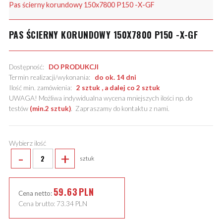
Pas ścierny korundowy 150x7800 P150 -X-GF
PAS ŚCIERNY KORUNDOWY 150X7800 P150 -X-GF
Dostępność:
DO PRODUKCJI
Termin realizacji/wykonania:
do ok. 14 dni
Ilość min. zamówienia:
2 sztuk , a dalej co 2 sztuk
UWAGA! Możliwa indywidualna wycena mniejszych ilości np. do
testów
(min.2 sztuk)
.
Zapraszamy do kontaktu z nami
.
Wybierz ilość
-
+
sztuk
59.63
PLN
Cena netto:
Cena brutto:
73.34
PLN