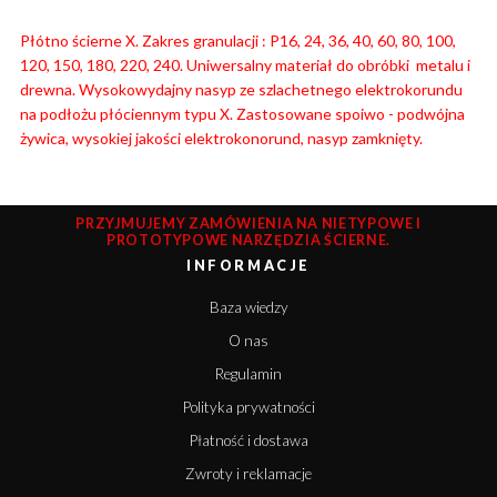
Płótno ścierne X. Zakres granulacji : P16, 24, 36, 40, 60, 80, 100,
120, 150, 180, 220, 240. Uniwersalny materiał do obróbki metalu i
drewna. Wysokowydajny nasyp ze szlachetnego elektrokorundu
na podłożu płóciennym typu X. Zastosowane spoiwo - podwójna
żywica, wysokiej jakości elektrokonorund, nasyp zamknięty.
PRZYJMUJEMY ZAMÓWIENIA NA NIETYPOWE I
PROTOTYPOWE NARZĘDZIA ŚCIERNE.
INFORMACJE
Baza wiedzy
O nas
Regulamin
Polityka prywatności
Płatność i dostawa
Zwroty i reklamacje