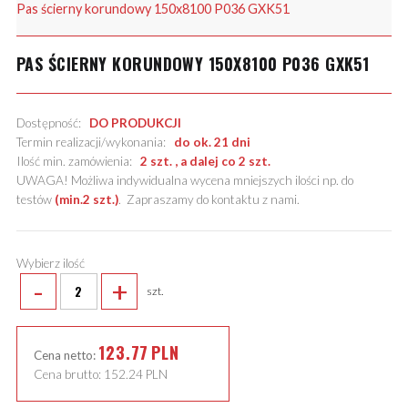
Pas ścierny korundowy 150x8100 P036 GXK51
PAS ŚCIERNY KORUNDOWY 150X8100 P036 GXK51
Dostępność:
DO PRODUKCJI
Termin realizacji/wykonania:
do ok. 21 dni
Ilość min. zamówienia:
2 szt. , a dalej co 2 szt.
UWAGA! Możliwa indywidualna wycena mniejszych ilości np. do
testów
(min.2 szt.)
.
Zapraszamy do kontaktu z nami
.
Wybierz ilość
-
+
szt.
123.77
PLN
Cena netto:
Cena brutto:
152.24
PLN