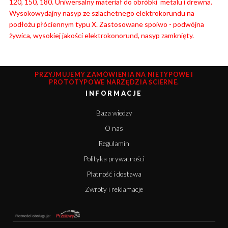
120, 150, 180. Uniwersalny materiał do obróbki metalu i drewna.
Wysokowydajny nasyp ze szlachetnego elektrokorundu na
podłożu płóciennym typu X. Zastosowane spoiwo - podwójna
żywica, wysokiej jakości elektrokonorund, nasyp zamknięty.
PRZYJMUJEMY ZAMÓWIENIA NA NIETYPOWE I
PROTOTYPOWE NARZĘDZIA ŚCIERNE.
INFORMACJE
Baza wiedzy
O nas
Regulamin
Polityka prywatności
Płatność i dostawa
Zwroty i reklamacje