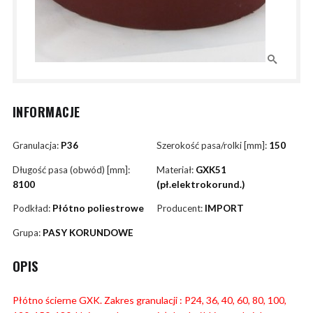
INFORMACJE
Granulacja:
P36
Szerokość pasa/rolki [mm]:
150
Długość pasa (obwód) [mm]:
Materiał:
GXK51
8100
(pł.elektrokorund.)
Podkład:
Płótno poliestrowe
Producent:
IMPORT
Grupa:
PASY KORUNDOWE
OPIS
Płótno ścierne GXK. Zakres granulacji : P24, 36, 40, 60, 80, 100,