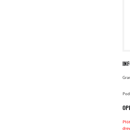
IN
Gran
Pod
OP
Płót
dre