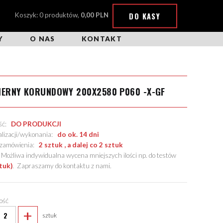
DO KASY
Koszyk: 0 produktów,
0,00 PLN
Y
O NAS
KONTAKT
IERNY KORUNDOWY 200X2580 P060 -X-GF
ość:
DO PRODUKCJI
alizacji/wykonania:
do ok. 14 dni
. zamówienia:
2 sztuk , a dalej co 2 sztuk
żliwa indywidualna wycena mniejszych ilości np. do testów
tuk)
.
Zapraszamy do kontaktu z nami
.
lość
+
sztuk