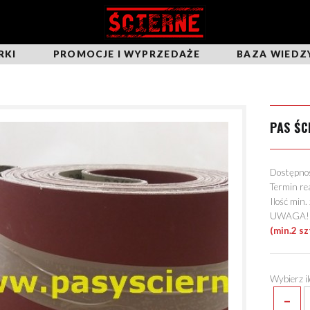
RKI
PROMOCJE I WYPRZEDAŻE
BAZA WIEDZ
PAS ŚC
Dostępn
Termin re
Ilość min
UWAGA! Mo
(min.2 sz
Wybierz i
-