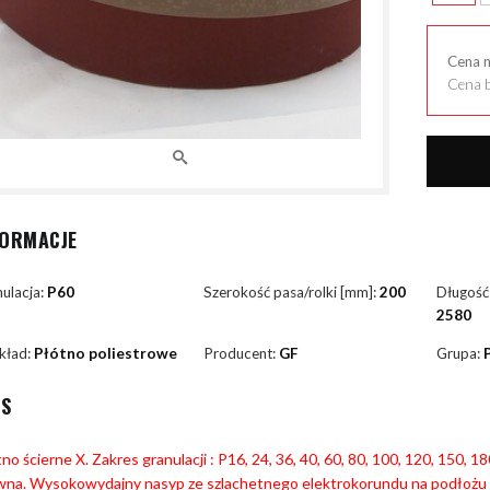
Cena 
Cena b
FORMACJE
ulacja:
P60
Szerokość pasa/rolki [mm]:
200
Długość
2580
kład:
Płótno poliestrowe
Producent:
GF
Grupa:
IS
no ścierne X. Zakres granulacji : P16, 24, 36, 40, 60, 80, 100, 120, 150, 
wna. Wysokowydajny nasyp ze szlachetnego elektrokorundu na podłożu 