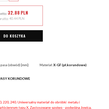
32.88
PLN
netto:
rutto:
40.44
PLN
DO KOSZYKA
 pasa (obwód) [mm]:
Materiał:
X-GF (pł.korundowe)
PASY KORUNDOWE
180, 220, 240. Uniwersalny materiał do obróbki metalu i
płóciennym typu X. Zastosowane spoiwo - podwójna żywica,