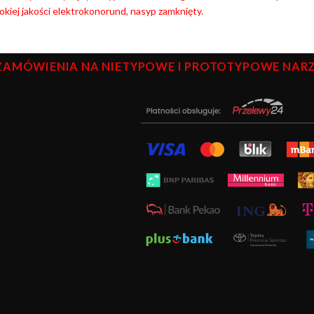
kiej jakości elektrokonorund, nasyp zamknięty.
ZAMÓWIENIA NA NIETYPOWE I PROTOTYPOWE NARZĘ