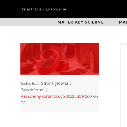
Rejestracja / Logowanie
MATERIAŁY ŚCIERNE
MA
Strona główna
Jesteś tutaj:
Pasy ścierne
Pas ścierny korundowy 200x2580 P060 -X-
GF