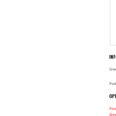
IN
Gran
Pod
OP
Płót
dre