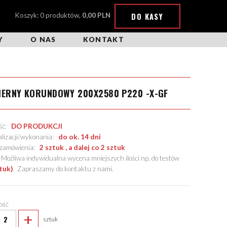
DO KASY
Koszyk: 0 produktów,
0,00 PLN
Y
O NAS
KONTAKT
IERNY KORUNDOWY 200X2580 P220 -X-GF
ość:
DO PRODUKCJI
alizacji/wykonania:
do ok. 14 dni
. zamówienia:
2 sztuk , a dalej co 2 sztuk
żliwa indywidualna wycena mniejszych ilości np. do testów
tuk)
.
Zapraszamy do kontaktu z nami
.
lość
+
sztuk