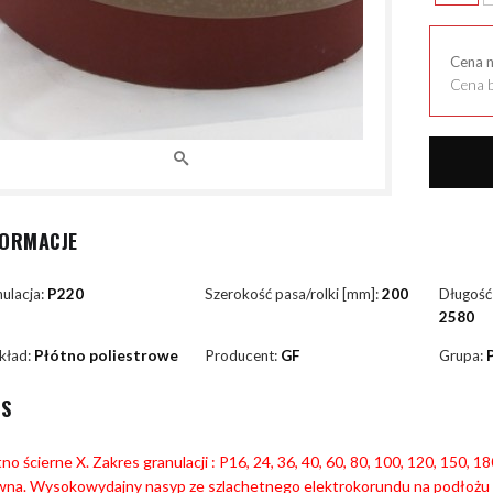
Cena 
Cena b
FORMACJE
ulacja:
P220
Szerokość pasa/rolki [mm]:
200
Długość
2580
kład:
Płótno poliestrowe
Producent:
GF
Grupa:
IS
no ścierne X. Zakres granulacji : P16, 24, 36, 40, 60, 80, 100, 120, 150, 
wna. Wysokowydajny nasyp ze szlachetnego elektrokorundu na podłożu 