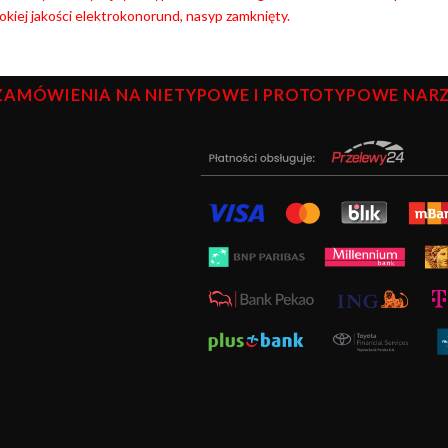
kiej jakości elektrokonorund, nasyp zamknięty.
ZAMÓWIENIA NA NIETYPOWE I PROTOTYPOWE NARZĘ