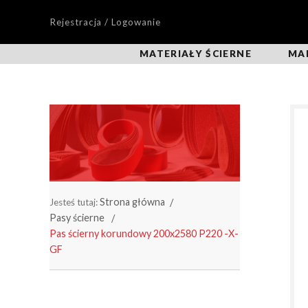
Rejestracja / Logowanie
MATERIAŁY ŚCIERNE
MA
Strona główna
Jesteś tutaj:
Pasy ścierne
Pas ścierny korundowy 200x2580 P220 -X-
GF