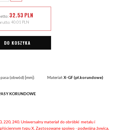
32.53
PLN
netto:
rutto:
40.01
PLN
DO KOSZYKA
 pasa (obwód) [mm]:
Materiał:
X-GF (pł.korundowe)
PASY KORUNDOWE
180, 220, 240. Uniwersalny materiał do obróbki metalu i
płóciennym typu X. Zastosowane spoiwo - podwójna żywica,