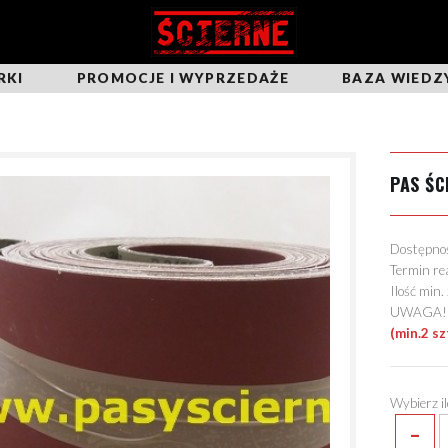
RKI
PROMOCJE I WYPRZEDAŻE
BAZA WIEDZ
PAS ŚC
Dostępn
Termin re
Ilość min
UWAGA! Mo
(min.2 sz
Wybierz i
-