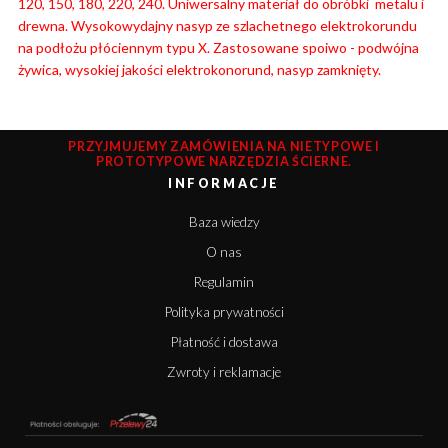
120, 150, 180, 220, 240. Uniwersalny materiał do obróbki metalu i
drewna. Wysokowydajny nasyp ze szlachetnego elektrokorundu
na podłożu płóciennym typu X. Zastosowane spoiwo - podwójna
żywica, wysokiej jakości elektrokonorund, nasyp zamknięty.
PRZYJMUJEMY ZAMÓWIENIA NA NIETYPOWE I
PROTOTYPOWE NARZĘDZIA ŚCIERNE.
INFORMACJE
Baza wiedzy
O nas
Regulamin
Polityka prywatności
Płatność i dostawa
Zwroty i reklamacje