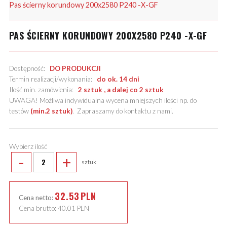
Pas ścierny korundowy 200x2580 P240 -X-GF
PAS ŚCIERNY KORUNDOWY 200X2580 P240 -X-GF
Dostępność:
DO PRODUKCJI
Termin realizacji/wykonania:
do ok. 14 dni
Ilość min. zamówienia:
2 sztuk , a dalej co 2 sztuk
UWAGA! Możliwa indywidualna wycena mniejszych ilości np. do
testów
(min.2 sztuk)
.
Zapraszamy do kontaktu z nami
.
Wybierz ilość
-
+
sztuk
32.53
PLN
Cena netto:
Cena brutto:
40.01
PLN