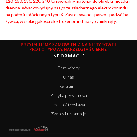
120, 150, 180, 220, 240. Uniwersalny materiał do obróbki metalu i
drewna. Wysokowydajny nasyp ze szlachetnego elektrokorundu
na podłożu płóciennym typu X. Zastosowane spoiwo - podwójna
żywica, wysokiej jakości elektrokonorund, nasyp zamknięty.
PRZYJMUJEMY ZAMÓWIENIA NA NIETYPOWE I
PROTOTYPOWE NARZĘDZIA ŚCIERNE.
INFORMACJE
Baza wiedzy
O nas
Regulamin
Polityka prywatności
Płatność i dostawa
Zwroty i reklamacje