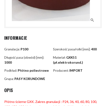
INFORMACJE
Granulacja:
P100
Szerokość pasa/rolki [mm]:
400
Długość pasa (obwód) [mm]:
Materiał:
GXK51
1000
(pł.elektrokorund.)
Podkład:
Płótno poliestrowe
Producent:
IMPORT
Grupa:
PASY KORUNDOWE
OPIS
Płótno ścierne GXK. Zakres granulacji : P24, 36, 40, 60, 80, 100,