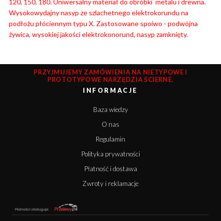
120, 150, 180. Uniwersalny materiał do obróbki metalu i drewna.
Wysokowydajny nasyp ze szlachetnego elektrokorundu na
podłożu płóciennym typu X. Zastosowane spoiwo - podwójna
żywica, wysokiej jakości elektrokonorund, nasyp zamknięty.
PRZYJMUJEMY ZAMÓWIENIA NA NIETYPOWE I
PROTOTYPOWE NARZĘDZIA ŚCIERNE.
INFORMACJE
Baza wiedzy
O nas
Regulamin
Polityka prywatności
Płatność i dostawa
Zwroty i reklamacje