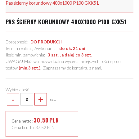
Pas ścierny korundowy 400x1000 P100 GXK51
PAS ŚCIERNY KORUNDOWY 400X1000 P100 GXK51
Dostępność:
DO PRODUKCJI
Termin realizacji/wykonania:
do ok. 21 dni
Ilość min. zamówienia:
3 szt. , a dalej co 3 szt.
UWAGA! Możliwa indywidualna wycena mniejszych ilości np. do
testów
(min.3 szt.)
.
Zapraszamy do kontaktu z nami
.
Wybierz ilość
-
+
szt.
30.50
PLN
Cena netto:
Cena brutto:
37.52
PLN