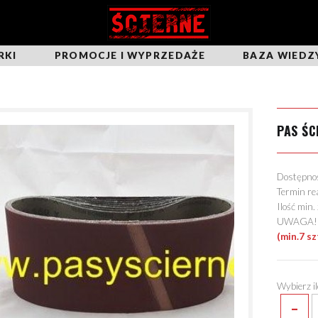
RKI
PROMOCJE I WYPRZEDAŻE
BAZA WIEDZ
PAS ŚC
Dostępn
Termin re
Ilość min
UWAGA! Mo
(min.7 sz
Wybierz i
-