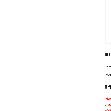
IN
Gran
Pod
OP
Płót
dre
wyso