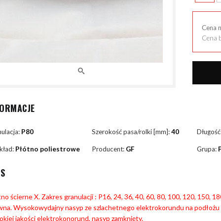
Cena 
Cena b
FORMACJE
ulacja:
P80
Szerokość pasa/rolki [mm]:
40
Długość
kład:
Płótno poliestrowe
Producent:
GF
Grupa:
IS
no ścierne X. Zakres granulacji : P16, 24, 36, 40, 60, 80, 100, 120, 150, 
wna. Wysokowydajny nasyp ze szlachetnego elektrokorundu na podłożu 
kiej jakości elektrokonorund, nasyp zamknięty.