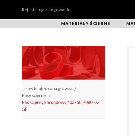
Rejestracja / Logowanie
MATERIAŁY ŚCIERNE
MA
Strona główna
Jesteś tutaj:
Pasy ścierne
Pas ścierny korundowy 40x760 P080 -X-
GF