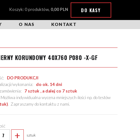
DO KASY
Koszyk: 0 produktów,
0,00 PLN
Y
O NAS
KONTAKT
IERNY KORUNDOWY 40X760 P080 -X-GF
ość:
DO PRODUKCJI
alizacji/wykonania:
do ok. 14 dni
. zamówienia:
7 sztuk , a dalej co 7 sztuk
żliwa indywidualna wycena mniejszych ilości np. do testów
tuk)
.
Zapraszamy do kontaktu z nami
.
lość
+
sztuk