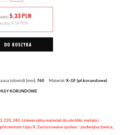
5.33
PLN
netto:
rutto:
6.56
PLN
DO KOSZYKA
 pasa (obwód) [mm]:
760
Materiał:
X-GF (pł.korundowe)
PASY KORUNDOWE
180, 220, 240. Uniwersalny materiał do obróbki metalu i
płóciennym typu X. Zastosowane spoiwo - podwójna żywica,