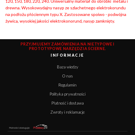
120, 150, 180, 220, 240. Uniwersalny materiał do obróbki metalu i
drewna. Wysokowydajny nasyp ze szlachetnego elektrokorundu
na podłożu płóciennym typu X. Zastosowane spoiwo - podwójna
żywica, wysokiej jakości elektrokonorund, nasyp zamknięty.
PRZYJMUJEMY ZAMÓWIENIA NA NIETYPOWE I
PROTOTYPOWE NARZĘDZIA ŚCIERNE.
INFORMACJE
Baza wiedzy
O nas
Regulamin
Polityka prywatności
Płatność i dostawa
Zwroty i reklamacje