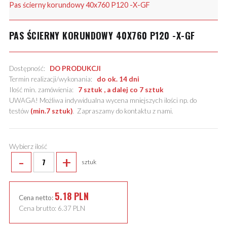
Pas ścierny korundowy 40x760 P120 -X-GF
PAS ŚCIERNY KORUNDOWY 40X760 P120 -X-GF
Dostępność:
DO PRODUKCJI
Termin realizacji/wykonania:
do ok. 14 dni
Ilość min. zamówienia:
7 sztuk , a dalej co 7 sztuk
UWAGA! Możliwa indywidualna wycena mniejszych ilości np. do
testów
(min.7 sztuk)
.
Zapraszamy do kontaktu z nami
.
Wybierz ilość
-
+
sztuk
5.18
PLN
Cena netto:
Cena brutto:
6.37
PLN