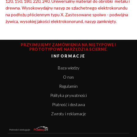
120, 150, 180, 220, 240. Uniwersalny materiał do obróbki metalu i
drewna. Wysokowydajny nasyp ze szlachetnego elektrokorundu
na podłożu płóciennym typu X. Zastosowane spoiwo - podwójna
żywica, wysokiej jakości elektrokonorund, nasyp zamknięty.
PRZYJMUJEMY ZAMÓWIENIA NA NIETYPOWE I
PROTOTYPOWE NARZĘDZIA ŚCIERNE.
INFORMACJE
Baza wiedzy
O nas
Regulamin
Polityka prywatności
Płatność i dostawa
Zwroty i reklamacje