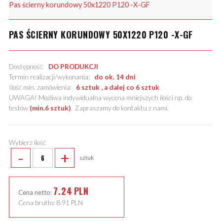
Pas ścierny korundowy 50x1220 P120 -X-GF
PAS ŚCIERNY KORUNDOWY 50X1220 P120 -X-GF
Dostępność:
DO PRODUKCJI
Termin realizacji/wykonania:
do ok. 14 dni
Ilość min. zamówienia:
6 sztuk , a dalej co 6 sztuk
UWAGA! Możliwa indywidualna wycena mniejszych ilości np. do
testów
(min.6 sztuk)
.
Zapraszamy do kontaktu z nami
.
Wybierz ilość
-
+
sztuk
7.24
PLN
Cena netto:
Cena brutto:
8.91
PLN