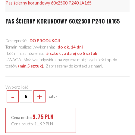
Pas ścierny korundowy 60x2500 P240 JA165
PAS ŚCIERNY KORUNDOWY 60X2500 P240 JA165
Dostępność:
DO PRODUKCJI
Termin realizacji/wykonania:
do ok. 14 dni
Ilość min. zamówienia:
5 sztuk , a dalej co 5 sztuk
UWAGA! Możliwa indywidualna wycena mniejszych ilości np. do
testów
(min.5 sztuk)
.
Zapraszamy do kontaktu z nami
.
Wybierz ilość
-
+
sztuk
9.75
PLN
Cena netto:
Cena brutto:
11.99
PLN