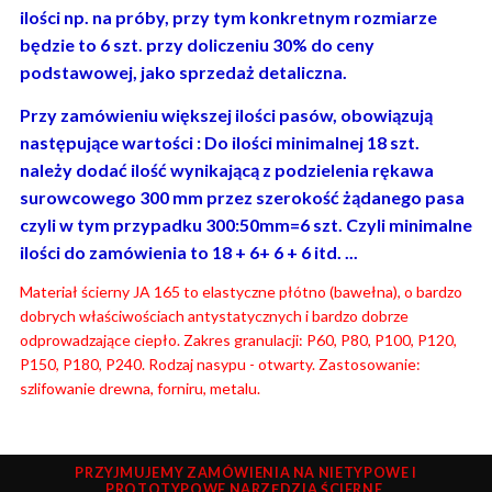
ilości np. na próby, przy tym konkretnym rozmiarze
będzie to 6 szt. przy doliczeniu 30% do ceny
podstawowej, jako sprzedaż detaliczna.
Przy zamówieniu większej ilości pasów, obowiązują
następujące wartości : Do ilości minimalnej 18 szt.
należy dodać ilość wynikającą z podzielenia rękawa
surowcowego 300 mm przez szerokość żądanego pasa
czyli w tym przypadku 300:50mm=6 szt. Czyli minimalne
ilości do zamówienia to 18 + 6+ 6 + 6 itd. ...
Materiał ścierny JA 165 to elastyczne płótno (bawełna), o bardzo
dobrych właściwościach antystatycznych i bardzo dobrze
odprowadzające ciepło. Zakres granulacji: P60, P80, P100, P120,
P150, P180, P240. Rodzaj nasypu - otwarty. Zastosowanie:
szlifowanie drewna, forniru, metalu.
PRZYJMUJEMY ZAMÓWIENIA NA NIETYPOWE I
PROTOTYPOWE NARZĘDZIA ŚCIERNE.