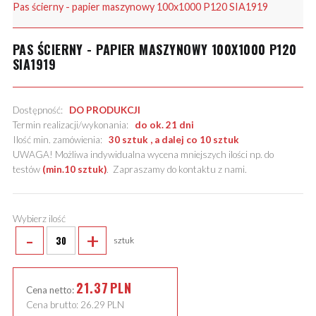
Pas ścierny - papier maszynowy 100x1000 P120 SIA1919
PAS ŚCIERNY - PAPIER MASZYNOWY 100X1000 P120
SIA1919
Dostępność:
DO PRODUKCJI
Termin realizacji/wykonania:
do ok. 21 dni
Ilość min. zamówienia:
30 sztuk , a dalej co 10 sztuk
UWAGA! Możliwa indywidualna wycena mniejszych ilości np. do
testów
(min.10 sztuk)
.
Zapraszamy do kontaktu z nami
.
Wybierz ilość
-
+
sztuk
21.37
PLN
Cena netto:
Cena brutto:
26.29
PLN