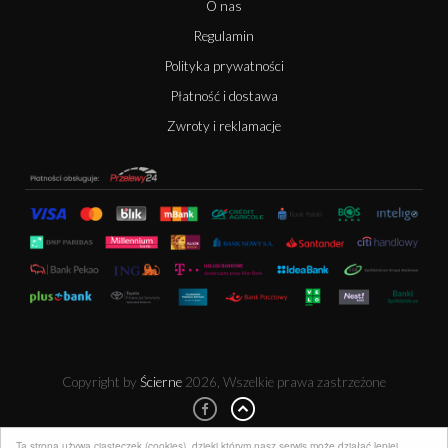
O nas
Regulamin
Polityka prywatności
Płatność i dostawa
Zwroty i reklamacje
Copyright by
Ścierne
2026, Wszelkie prawa zastrzeżone
Ta strona używa ciasteczek (cookies), dzięki którym nasz serwis może działać lepiej.