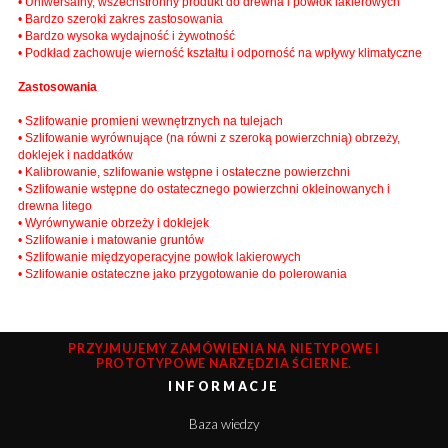
• Uniwersalny, wszechstronny produkt do drewna i powłok lakierowych
• Bardzo szeroki zakres zastosowania
• Bardzo wysoka wydajność i żywotność
• Podkład zachowuje wierność kształtu i odporność na wpływy klimatyczne
Zastosowania
• Szlifowanie promieni wewnętrznych na tulejach
• Szlifowanie wyrównujące (na równi z szeroką powierzchnią) obrzeży,
doklejek i naddatków
• Kalibrowanie, szlifowanie wstępne i ostateczne powierzchni
• Szlifowanie wstępne do ostatecznego powierzchni okleinowanych i
drewna litego
• Wyrównywanie obrzeży i doklejek
• Szlifowanie i matowanie gruntów
• Szlifowanie międzyoperacyjne powłok lakierowych
• Szlifowanie ostateczne jako przygotowanie do polerowania
PRZYJMUJEMY ZAMÓWIENIA NA NIETYPOWE I
PROTOTYPOWE NARZĘDZIA ŚCIERNE.
INFORMACJE
Baza wiedzy